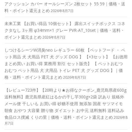
アクッション カバー オールシーズン 2枚セット 55 59｜価格・送
料・ポイント還元まとめ
2026年8月7日
未来工業 【お買い得品 10個セット】 露出スイッチボックス コネ
クタなし 3ヶ用 φ34mm×1 グレー PVR-AT_10set｜価格・送料・
ポイント還元まとめ
2026年8月7日
しつけるシーツW消臭neo レギュラー 60枚 【ペットフード ・ ペ
ット用品 犬 犬用品 PET 犬 グッズ DOG 】 【×3セット】 【お徳用
まとめ買い お買い得 業務用 割引 セット販売】 【 ペットおむつ
おむつ ペット用品 犬 犬用品 トイレ PET 犬 グッズ DOG 】｜価
格・送料・ポイント還元まとめ
2026年8月7日
【レビュー723件】【20時より★お得なクーポン_鹿児島県産600g
送料無料】鹿児島県産紅はるかの干し芋300g×2袋 訳あり 規格外
メール便 干しいも お買い得 砂糖不使用 無添加 国産 サツマイモ
朝食 おやつ 大容量 贈り物 ダイエット お中元 送料無料 送料込み
食品ロス撲滅 くりの里｜価格・送料・ポイント還元まとめ
2026年8
月7日