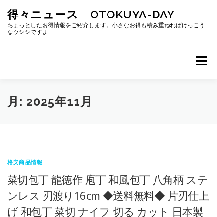
コ
得々ニュース OTOKUYA-DAY
ン
テ
ちょっとしたお得情報をご紹介します。小さなお得も積み重ねればけっこう
なウシシですよ
ン
ツ
へ
メニュー
ス
キ
ッ
プ
月:
2025年11月
格安商品情報
菜切包丁 龍徳作 庖丁 和風包丁 八角柄 ステ
ンレス 刃渡り16cm ◆送料無料◆ 片刃仕上
げ 和包丁 菜切 ナイフ 切る カット 日本製