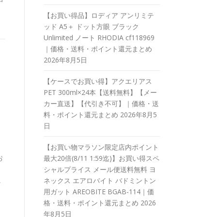
さ
【お買い得品】ロディア アンリミテ
ッド A5＋ ドット方眼 ブラック
Unlimited ノート RHODIA cf118969
｜価格・送料・ポイント還元まとめ
2026年8月5日
【ケースでお買い得】アクエリアス
PET 300ml×24本【送料無料】【メー
カー直送】【代引き不可】｜価格・送
料・ポイント還元まとめ
2026年8月5
日
【お買い物マラソン限定店内ポイント
お
最大20倍(8/11 1:59迄)】お買い得スペ
シャルプライス メール便送料無料 ヨ
。
ネックス エアロバイト バドミントン
ト
用ガット AREOBITE BGAB-114｜価
と
格・送料・ポイント還元まとめ
2026
年8月5日