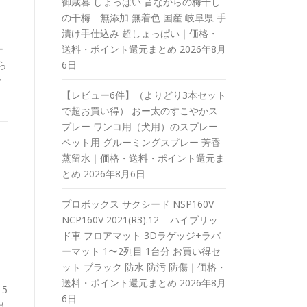
御歳暮 しょっぱい 昔ながらの梅干し
の干梅 無添加 無着色 国産 岐阜県 手
漬け手仕込み 超しょっぱい｜価格・
ー
送料・ポイント還元まとめ
2026年8月
ら
6日
で
【レビュー6件】（よりどり3本セット
で超お買い得） おー太のすこやかス
プレー ワンコ用（犬用）のスプレー
ペット用 グルーミングスプレー 芳香
蒸留水｜価格・送料・ポイント還元ま
とめ
2026年8月6日
プロボックス サクシード NSP160V
NCP160V 2021(R3).12 – ハイブリッ
ド車 フロアマット 3Dラゲッジ+ラバ
ーマット 1〜2列目 1台分 お買い得セ
ット ブラック 防水 防汚 防傷｜価格・
送料・ポイント還元まとめ
2026年8月
15
6日
出