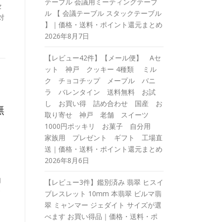
テーブル 会議用ミーティングテーブ
セ
ル 【 会議テーブル スタックテーブル
d対
】｜価格・送料・ポイント還元まとめ
2026年8月7日
【レビュー42件】【メール便】 Aセ
ット 神戸 クッキー 4種類 ミル
ク チョコチップ メープル バニ
ラ バレンタイン 送料無料 お試
し お買い得 詰め合わせ 国産 お
無
取り寄せ 神戸 老舗 スイーツ
1000円ポッキリ お菓子 自分用
家族用 プレゼント ギフト 工場直
送｜価格・送料・ポイント還元まとめ
2026年8月6日
自
【レビュー3件】鑑別済み 翡翠 ヒスイ
ブレスレット 10mm 本翡翠 ビルマ翡
く
翠 ミャンマー ジェダイト サイズが選
べます お買い得品｜価格・送料・ポ