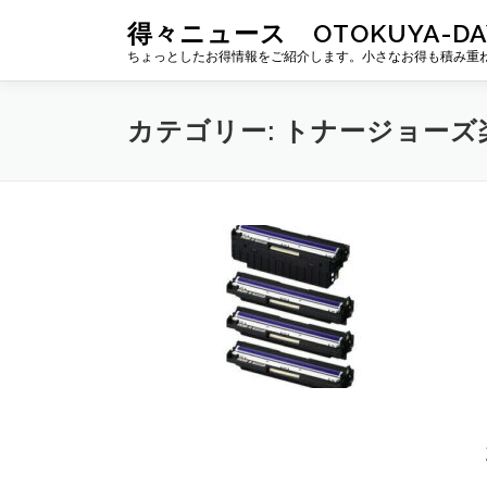
コ
得々ニュース OTOKUYA-DA
ン
ちょっとしたお得情報をご紹介します。小さなお得も積み重
テ
ン
ツ
カテゴリー:
トナージョーズ
へ
ス
キ
ッ
プ