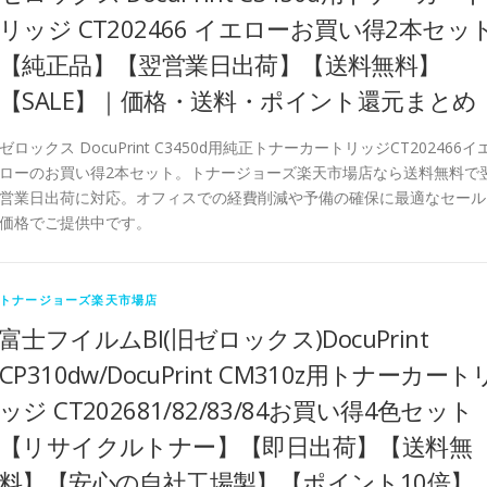
リッジ CT202466 イエローお買い得2本セッ
【純正品】【翌営業日出荷】【送料無料】
【SALE】｜価格・送料・ポイント還元まとめ
ゼロックス DocuPrint C3450d用純正トナーカートリッジCT202466イ
ローのお買い得2本セット。トナージョーズ楽天市場店なら送料無料で
営業日出荷に対応。オフィスでの経費削減や予備の確保に最適なセール
価格でご提供中です。
トナージョーズ楽天市場店
富士フイルムBI(旧ゼロックス)DocuPrint
CP310dw/DocuPrint CM310z用トナーカート
ッジ CT202681/82/83/84お買い得4色セット
【リサイクルトナー】【即日出荷】【送料無
料】【安心の自社工場製】【ポイント10倍】