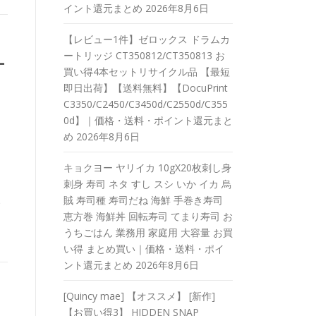
イント還元まとめ
2026年8月6日
【レビュー1件】ゼロックス ドラムカ
ートリッジ CT350812/CT350813 お
ー
買い得4本セットリサイクル品 【最短
即日出荷】【送料無料】【DocuPrint
C3350/C2450/C3450d/C2550d/C355
0d】｜価格・送料・ポイント還元まと
】
め
2026年8月6日
キョクヨー ヤリイカ 10gX20枚刺し身
刺身 寿司 ネタ すし スシ いか イカ 烏
賊 寿司種 寿司だね 海鮮 手巻き寿司
恵方巻 海鮮丼 回転寿司 てまり寿司 お
うちごはん 業務用 家庭用 大容量 お買
い得 まとめ買い｜価格・送料・ポイ
ント還元まとめ
2026年8月6日
[Quincy mae] 【オススメ】 [新作]
ト
【お買い得3】 HIDDEN SNAP