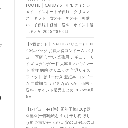
FOOTIE | CANDY STRIPE クインシー
ト
メイ インポート子供服 クリスマ
ス ギフト 女の子 男の子 可愛
い 子供服｜価格・送料・ポイント還
元まとめ
2026年8月6日
エ
【6個セット】 VALUE(バリュー)1000
翌
× 3個パック お買い得コンドーム バリ
ュー 医療 うすい 業務用 レギュラーサ
イズ スタンダード 大容量 ハイグレー
ド 看護 病院 クリニック 普通サイズ
フィット ゼリー付き 避妊具 コンドー
ム 二重梱包 サガミ なめらか｜価格・
送料・ポイント還元まとめ
2026年8月
6日
リ
【レビュー441件】延年干梅120g 送
料無料(一部地域を除く) 干し梅 ほし
うめ お買い得 母の日 父の日 敬老の日