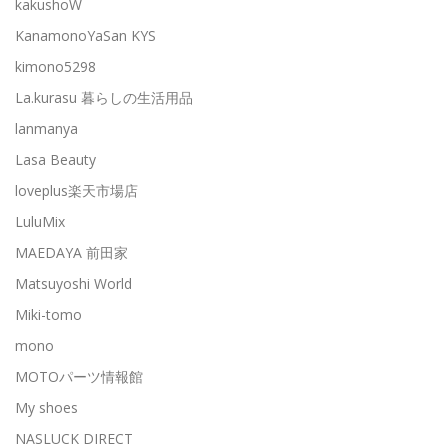
kakushoW
KanamonoYaSan KYS
kimono5298
La.kurasu 暮らしの生活用品
lanmanya
Lasa Beauty
loveplus楽天市場店
LuluMix
MAEDAYA 前田家
Matsuyoshi World
Miki-tomo
mono
MOTOパーツ情報館
My shoes
NASLUCK DIRECT