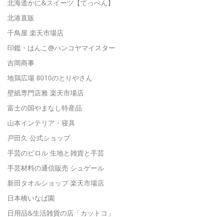
北海道かに&スイーツ【てっぺん】
北港直販
千鳥屋 楽天市場店
印鑑・はんこ@ハンコヤマイスター
吉岡商事
地鶏広場 8010のとりやさん
壁紙専門店雅 楽天市場店
富士の国やまなし特産品
山本インテリア・寝具
戸田久 公式ショップ
手芸のピロル 生地と雑貨と手芸
手芸材料の通信販売 シュゲール
新田タオルショップ 楽天市場店
日本橋いなば園
日用品&生活雑貨の店「カットコ」