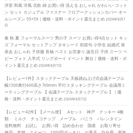
洋室 和風 洋風 北欧 綿 お買い得 洗える おしゃれ かわいい コット
ン セット カジュアル ファスナー フロアークッションカバー オー
ルシーズン 55×59｜価格・送料・ポイント還元まとめ
2026年8月7
日
春 秋 夏 フォーマルスーツ 男の子 スーツ お買い得4点セット キッ
ズ フォーマル セットアップ タキシード 初節句 小学生 結婚式 発
表会 おしゃれ 子供服 長袖 ベスト お宮参り 誕生日 子供 スーツ ベ
ビー フォト 入学式 リングボーイ イベント 舞台｜価格・送料・ポ
イント還元まとめ
2026年8月7日
【レビュー1件】スタックテーブル 天板跳ね上げ式会議テーブル
幅1500奥行600高さ700mm 平行スタッキングテーブル 会議用ミ
ーティングテーブル 【 会議テーブル スタックテーブル 】｜価
格・送料・ポイント還元まとめ
2026年8月7日
【レビュー42件】【メール便】 Aセット 神戸 クッキー 4種
類 ミルク チョコチップ メープル バニラ バレンタイン
送料無料 お試し お買い得 詰め合わせ 国産 お取り寄せ
神戸 老舗 スイーツ 1000円ポッキリ お菓子 自分用 家族