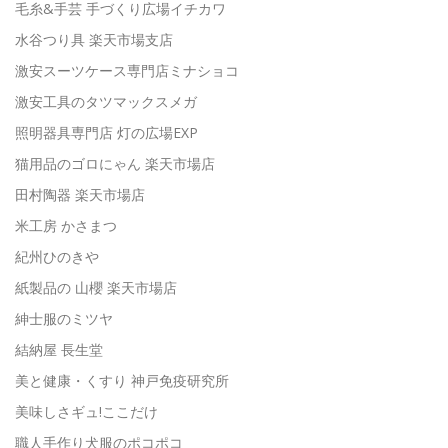
毛糸&手芸 手づくり広場イチカワ
水谷つり具 楽天市場支店
激安スーツケース専門店ミナショコ
激安工具のタツマックスメガ
照明器具専門店 灯の広場EXP
猫用品のゴロにゃん 楽天市場店
田村陶器 楽天市場店
米工房 かさまつ
紀州ひのきや
紙製品の 山櫻 楽天市場店
紳士服のミツヤ
結納屋 長生堂
美と健康・くすり 神戸免疫研究所
美味しさギュ!ここだけ
職人手作り犬服のポコポコ