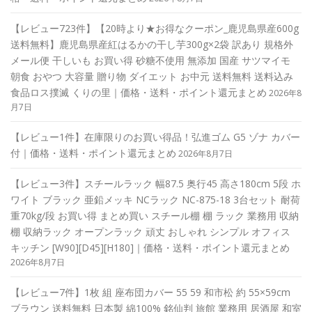
【レビュー723件】【20時より★お得なクーポン_鹿児島県産600g
送料無料】鹿児島県産紅はるかの干し芋300g×2袋 訳あり 規格外
メール便 干しいも お買い得 砂糖不使用 無添加 国産 サツマイモ
朝食 おやつ 大容量 贈り物 ダイエット お中元 送料無料 送料込み
食品ロス撲滅 くりの里｜価格・送料・ポイント還元まとめ
2026年8
月7日
【レビュー1件】在庫限りのお買い得品！弘進ゴム G5 ゾナ カバー
付｜価格・送料・ポイント還元まとめ
2026年8月7日
【レビュー3件】スチールラック 幅87.5 奥行45 高さ180cm 5段 ホ
ワイト ブラック 亜鉛メッキ NCラック NC-875-18 3台セット 耐荷
重70kg/段 お買い得 まとめ買い スチール棚 棚 ラック 業務用 収納
棚 収納ラック オープンラック 頑丈 おしゃれ シンプル オフィス
キッチン [W90][D45][H180]｜価格・送料・ポイント還元まとめ
2026年8月7日
【レビュー7件】1枚 組 座布団カバー 55 59 和市松 約 55×59cm
ブラウン 送料無料 日本製 綿100% 銘仙判 旅館 業務用 居酒屋 和室