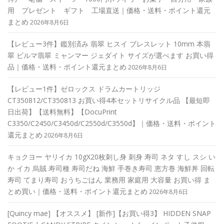
用 プレゼント ギフト 工場直送｜価格・送料・ポイント還元
まとめ
2026年8月6日
【レビュー3件】鑑別済み 翡翠 ヒスイ ブレスレット 10mm 本翡
翠 ビルマ翡翠 ミャンマー ジェダイト サイズが選べます お買い得
品｜価格・送料・ポイント還元まとめ
2026年8月6日
【レビュー1件】ゼロックス ドラムカートリッジ
CT350812/CT350813 お買い得4本セットリサイクル品 【最短即
日出荷】【送料無料】【DocuPrint
C3350/C2450/C3450d/C2550d/C3550d】｜価格・送料・ポイント
還元まとめ
2026年8月6日
キョクヨー ヤリイカ 10gX20枚刺し身 刺身 寿司 ネタ すし スシ い
か イカ 烏賊 寿司種 寿司だね 海鮮 手巻き寿司 恵方巻 海鮮丼 回転
寿司 てまり寿司 おうちごはん 業務用 家庭用 大容量 お買い得 ま
とめ買い｜価格・送料・ポイント還元まとめ
2026年8月6日
[Quincy mae] 【オススメ】 [新作]【お買い得3】 HIDDEN SNAP