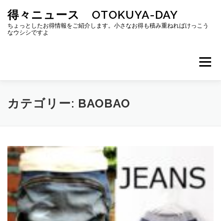
コ
得々ニュース OTOKUYA-DAY
ン
テ
ちょっとしたお得情報をご紹介します。小さなお得も積み重ねればけっこう
なウシシですよ
ン
ツ
へ
メニュー
ス
キ
ッ
プ
カテゴリー:
BAOBAO