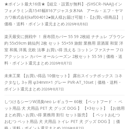
★ポイント最大16倍★【組立・設置が無料】-(SHSCR−NAAJ)イン
フォメラミン高1541幅816アジャスタ木NA アール・エフ・ヤマ
カワ株式会社kaf004012●個人様お届け可能！-【お買い得商品】｜
価格・送料・ポイント還元まとめ
2026年8月8日
楽天最安に挑戦中 ！ 座布団カバー 55 59 2枚組 ナチュレ ブラウン
約 55x59cm 銘仙判 2枚 セット 55×59 旅館 業務用 居酒屋 和室 洋
室 和風 洋風 北欧 法事 お買い得 洗える コットン ファスナー フロ
アクッション カバー オールシーズン 2枚セット 55 59｜価格・送
料・ポイント還元まとめ
2026年8月7日
未来工業 【お買い得品 10個セット】 露出スイッチボックス コネ
クタなし 3ヶ用 φ34mm×1 グレー PVR-AT_10set｜価格・送料・
ポイント還元まとめ
2026年8月7日
しつけるシーツW消臭neo レギュラー 60枚 【ペットフード ・ ペ
ット用品 犬 犬用品 PET 犬 グッズ DOG 】 【×3セット】 【お徳用
まとめ買い お買い得 業務用 割引 セット販売】 【 ペットおむつ
おむつ ペット用品 犬 犬用品 トイレ PET 犬 グッズ DOG 】｜価
格・送料・ポイント還元まとめ
2026年8月7日