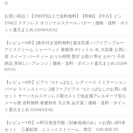
日
お買い得品！【3980円以上で送料無料】【即納】【中古】ピン
ZING2 ステンレス オリジナルスチール パター｜価格・送料・ポイ
ント還元まとめ
2026年8月5日
【レビュー6件】[条件付き送料無料] 森永乳業 ハワイアンブルー
アイスクリーム シャーベット 業務用 4リットル 4L 大容量 お買い
得 スイーツ パーティー おうち時間 贅沢 お取り寄せ おやつ 子供
絶品 美味しい アレンジ｜価格・送料・ポイント還元まとめ
2026年
8月5日
【レビュー6件】ピアス つけっぱなし レディース イミテーション
パール ラインストーン 2連フープピアス つけっぱなしのお買い得
セット サージカルステンレス製ポストで低金属アレルギーで安心
メール便 送料無料 春夏秋冬 大人気 あす楽｜価格・送料・ポイン
ト還元まとめ
2026年8月4日
【レビュー1件】≪即日発送可能（対象地域のみ）≫お買い得5本
セット 三菱鉛筆 ジェットストリーム 替芯 SXR-600-05