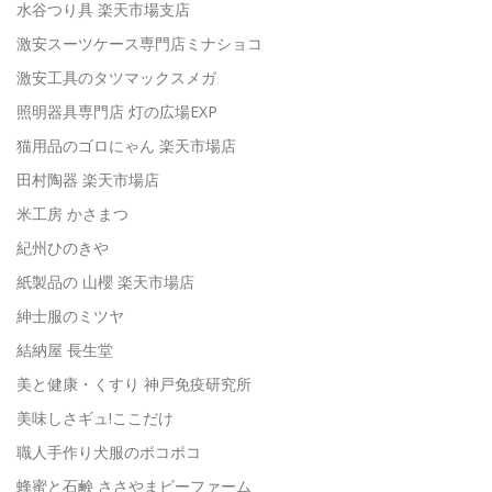
水谷つり具 楽天市場支店
激安スーツケース専門店ミナショコ
激安工具のタツマックスメガ
照明器具専門店 灯の広場EXP
猫用品のゴロにゃん 楽天市場店
田村陶器 楽天市場店
米工房 かさまつ
紀州ひのきや
紙製品の 山櫻 楽天市場店
紳士服のミツヤ
結納屋 長生堂
美と健康・くすり 神戸免疫研究所
美味しさギュ!ここだけ
職人手作り犬服のポコポコ
蜂蜜と石鹸 ささやまビーファーム