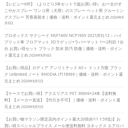
【レビュー6件】（よりどり3本セットで超お買い得） おー太のす
こやかスプレー ワンコ用（犬用）のスプレー ペット用 グルーミン
グスプレー 芳香蒸留水｜価格・送料・ポイント還元まとめ
2026年8
月6日
プロボックス サクシード NSP160V NCP160V 2021(R3).12 – ハイ
ブリッド車 フロアマット 3Dラゲッジ+ラバーマット 1〜2列目 1台
分 お買い得セット ブラック 防水 防汚 防傷｜価格・送料・ポイン
ト還元まとめ
2026年8月6日
【お買い得品】ロディア アンリミテッド A5＋ ドット方眼 ブラッ
ク Unlimited ノート RHODIA cf118969｜価格・送料・ポイント還
元まとめ
2026年8月5日
【ケースでお買い得】アクエリアス PET 300ml×24本【送料無
料】【メーカー直送】【代引き不可】｜価格・送料・ポイント還
元まとめ
2026年8月5日
【お買い物マラソン限定店内ポイント最大20倍(8/11 1:59迄)】お
買い得スペシャルプライス メール便送料無料 ヨネックス エアロバ