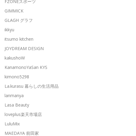
FZONEスポーツ
GIMMICK
GLAGH グラフ
ikkyu
itsumo kitchen
JOYDREAM DESIGN
kakushoW
KanamonoYaSan KYS
kimono5298
La.kurasu 暮らしの生活用品
lanmanya
Lasa Beauty
loveplus楽天市場店
LuluMix
MAEDAYA 前田家