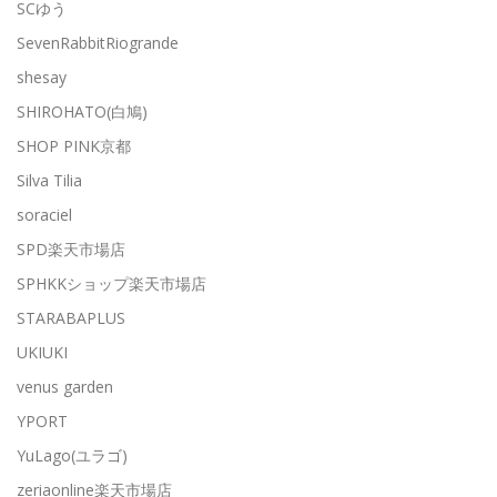
SCゆう
SevenRabbitRiogrande
shesay
SHIROHATO(白鳩)
SHOP PINK京都
Silva Tilia
soraciel
SPD楽天市場店
SPHKKショップ楽天市場店
STARABAPLUS
UKIUKI
venus garden
YPORT
YuLago(ユラゴ)
zeriaonline楽天市場店