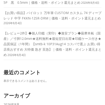
5P 黒 0.5mm｜価格・送料・ポイント還元まとめ
2026年8月4日
【お買い得品】パイロット 万年筆 CUSTOM カスタム 74 ディープ
レッド 中字 FKKN-12SR-DRM｜価格・送料・ポイント還元まとめ
2026年8月4日
【レビュー2件】◆個人印鑑（実印）◆激安プラン◆薩摩本柘（国
産）／寸胴12.0mm★送料無料★最短翌日出荷★印鑑ケース付き★
品質保証（1年間）【smtb-k 10P31Aug14 コスパで選ぶ お買い得
店長おすすめ 大特価 急ぎ 至急】｜価格・送料・ポイント還元まと
め
2026年8月4日
最近のコメント
表示できるコメントはありません。
アーカイブ
2026年8月