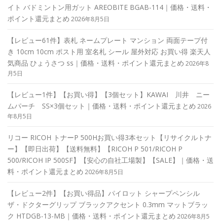
イト バドミントン用ガット AREOBITE BGAB-114｜価格・送料・
ポイント還元まとめ
2026年8月5日
【レビュー61件】表札 ネームプレート マンション 両面テープ付
き 10cm 10cm ポスト用 室名札 シール 屋外対応 お買い得 楽天人
気商品 ひょうさつ ss｜価格・送料・ポイント還元まとめ
2026年8
月5日
【レビュー1件】【お買い得】【3個セット】KAWAI 川井 ニー
ムパーチ SS×3個セット｜価格・送料・ポイント還元まとめ
2026
年8月5日
リコー RICOH トナーP 500Hお買い得3本セット【リサイクルトナ
ー】【即日出荷】【送料無料】【RICOH P 501/RICOH P
500/RICOH IP 500SF】【安心の自社工場製】【SALE】｜価格・送
料・ポイント還元まとめ
2026年8月5日
【レビュー2件】【お買い得品】パイロット シャープペンシル
ザ・ドクターグリップ ブラックアクセント 0.3mm マットブラッ
ク HTDGB-13-MB｜価格・送料・ポイント還元まとめ
2026年8月5