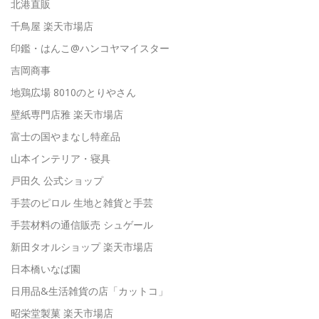
北港直販
千鳥屋 楽天市場店
印鑑・はんこ@ハンコヤマイスター
吉岡商事
地鶏広場 8010のとりやさん
壁紙専門店雅 楽天市場店
富士の国やまなし特産品
山本インテリア・寝具
戸田久 公式ショップ
手芸のピロル 生地と雑貨と手芸
手芸材料の通信販売 シュゲール
新田タオルショップ 楽天市場店
日本橋いなば園
日用品&生活雑貨の店「カットコ」
昭栄堂製菓 楽天市場店