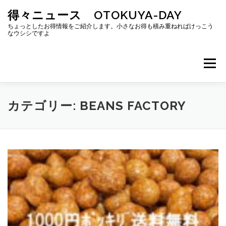
コ
得々ニュース OTOKUYA-DAY
ン
テ
ちょっとしたお得情報をご紹介します。小さなお得も積み重ねればけっこう
なウシシですよ
ン
ツ
へ
メニュー
ス
キ
ッ
プ
カテゴリー:
BEANS FACTORY