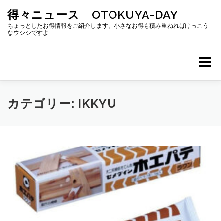
コ
得々ニュース OTOKUYA-DAY
ン
テ
ちょっとしたお得情報をご紹介します。小さなお得も積み重ねればけっこう
なウシシですよ
ン
ツ
へ
メニュー
ス
キ
ッ
プ
カテゴリー:
IKKYU