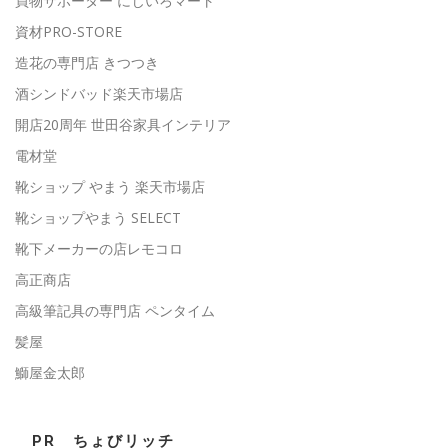
買物サポーター にじいろマート
資材PRO-STORE
造花の専門店 きつつき
酒シンドバッド楽天市場店
開店20周年 世田谷家具インテリア
電材堂
靴ショップ やまう 楽天市場店
靴ショップやまう SELECT
靴下メーカーの店レモコロ
高正商店
高級筆記具の専門店 ペンタイム
髪屋
鰤屋金太郎
PR ちょびリッチ