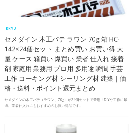
IKKYU
セメダイン 木工パテ ラワン 70g 箱 HC-
142×24個セット まとめ買い お買い得 大
量 ケース 箱買い 爆買い 業者 仕入れ 接着
剤 家庭用 業務用 プロ用 多用途 瞬間 手芸
工作 コーキング材 シーリング材 建築｜価
格・送料・ポイント還元まとめ
セメダインの木工パテ（ラワン、70g）が24個セットで登場！DIYや工作に最
適。業者仕入れにもおすすめのお買い得品です。