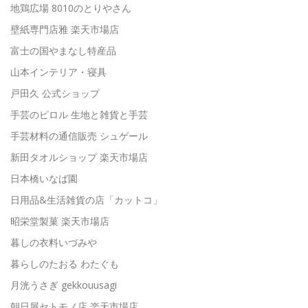
地鶏広場 8010のとりやさん
壁紙専門店雅 楽天市場店
富士の国やまなし特産品
山本インテリア・寝具
戸田久 公式ショップ
手芸のピロル 生地と雑貨と手芸
手芸材料の通信販売 シュゲール
新田タオルショップ 楽天市場店
日本橋いなば園
日用品&生活雑貨の店「カットコ」
昭栄堂製菓 楽天市場店
暮しの衣料いづみや
暮らしのたおる わたぐも
月洸うさぎ gekkouusagi
朝日屋セトモノ店 楽天市場店