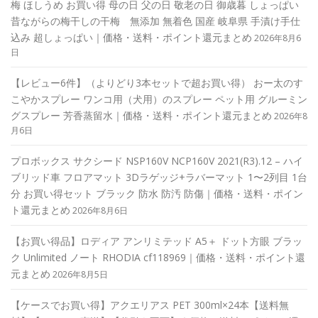
梅 ほしうめ お買い得 母の日 父の日 敬老の日 御歳暮 しょっぱい
昔ながらの梅干しの干梅 無添加 無着色 国産 岐阜県 手漬け手仕
込み 超しょっぱい｜価格・送料・ポイント還元まとめ
2026年8月6
日
【レビュー6件】（よりどり3本セットで超お買い得） おー太のす
こやかスプレー ワンコ用（犬用）のスプレー ペット用 グルーミン
グスプレー 芳香蒸留水｜価格・送料・ポイント還元まとめ
2026年8
月6日
プロボックス サクシード NSP160V NCP160V 2021(R3).12 – ハイ
ブリッド車 フロアマット 3Dラゲッジ+ラバーマット 1〜2列目 1台
分 お買い得セット ブラック 防水 防汚 防傷｜価格・送料・ポイン
ト還元まとめ
2026年8月6日
【お買い得品】ロディア アンリミテッド A5＋ ドット方眼 ブラッ
ク Unlimited ノート RHODIA cf118969｜価格・送料・ポイント還
元まとめ
2026年8月5日
【ケースでお買い得】アクエリアス PET 300ml×24本【送料無