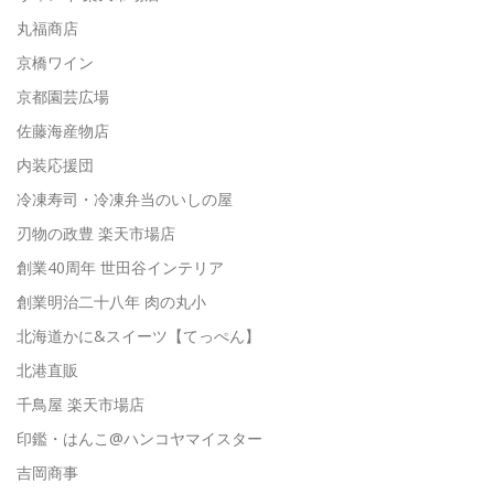
丸福商店
京橋ワイン
京都園芸広場
佐藤海産物店
内装応援団
冷凍寿司・冷凍弁当のいしの屋
刃物の政豊 楽天市場店
創業40周年 世田谷インテリア
創業明治二十八年 肉の丸小
北海道かに&スイーツ【てっぺん】
北港直販
千鳥屋 楽天市場店
印鑑・はんこ@ハンコヤマイスター
吉岡商事