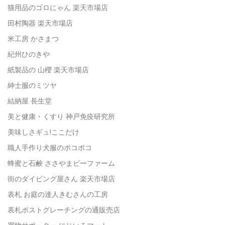
猫用品のゴロにゃん 楽天市場店
田村陶器 楽天市場店
米工房 かさまつ
紀州ひのきや
紙製品の 山櫻 楽天市場店
紳士服のミツヤ
結納屋 長生堂
美と健康・くすり 神戸免疫研究所
美味しさギュ!ここだけ
職人手作り犬服のポコポコ
蜂蜜と石鹸 ささやまビーファーム
街のダイビング屋さん 楽天市場店
表札 お庭の達人きむさんの工房
表札ポストグレーチングの通販売店