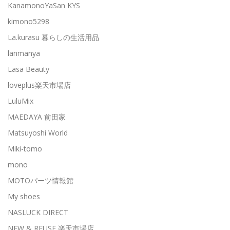
KanamonoYaSan KYS
kimono5298
La.kurasu 暮らしの生活用品
lanmanya
Lasa Beauty
loveplus楽天市場店
LuluMix
MAEDAYA 前田家
Matsuyoshi World
Miki-tomo
mono
MOTOパーツ情報館
My shoes
NASLUCK DIRECT
NEW & REUSE 楽天市場店