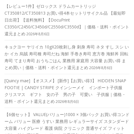
【レビュー1件】ゼロックス ドラムカートリッジ
CT350812/CT350813 お買い得4本セットリサイクル品 【最短即
日出荷】【送料無料】【DocuPrint
C3350/C2450/C3450d/C2550d/C3550d】｜価格・送料・ポイント
還元まとめ
2026年8月6日
キョクヨー ヤリイカ 10gX20枚刺し身 刺身 寿司 ネタ すし スシ い
か イカ 烏賊 寿司種 寿司だね 海鮮 手巻き寿司 恵方巻 海鮮丼 回転
寿司 てまり寿司 おうちごはん 業務用 家庭用 大容量 お買い得 ま
とめ買い｜価格・送料・ポイント還元まとめ
2026年8月6日
[Quincy mae] 【オススメ】 [新作]【お買い得3】 HIDDEN SNAP
FOOTIE | CANDY STRIPE クインシーメイ インポート子供服
クリスマス ギフト 女の子 男の子 可愛い 子供服｜価格・
送料・ポイント還元まとめ
2026年8月6日
【6個セット】 VALUE(バリュー)1000 × 3個パック お買い得コンド
ーム バリュー 医療 うすい 業務用 レギュラーサイズ スタンダード
大容量 ハイグレード 看護 病院 クリニック 普通サイズ フィット