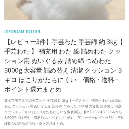
JOYDREAM DESIGN
【レビュー3件】手芸わた 手芸綿 約 3kg【
手芸わた 】 補充用 わた 綿 詰めわた クッ
ション用 ぬいぐるみ 詰め綿 つめわた
3000g 大容量 詰め替え 清潔 クッション 3
キロ ほこりがたちにくい｜価格・送料・
ポイント還元まとめ
楽天市場で人気の手芸わた 手芸綿 約 3kg【 手芸わた 】 補充用 わた 綿 詰め
わた クッション用 ぬいぐるみ 詰め綿 つめわた 3000g 大容量 詰め替え 清潔
クッション 3キロ ほこりがたちにくいを徹底解説。JOYDREAM DESIGNから
3,699円で販売中（送料込み・ポイント1倍）。実ユーザーレビュー3件・平均
評価4.67の商品情報・購入方法まとめ。