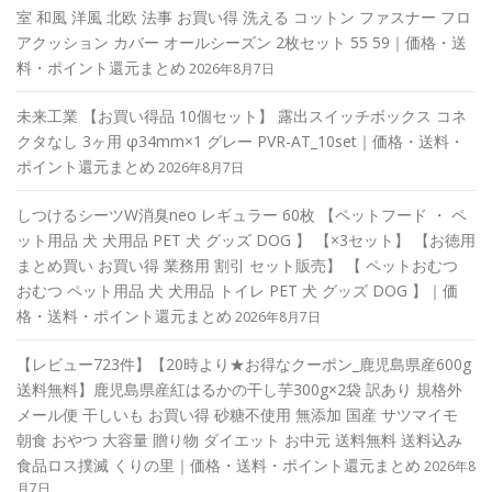
室 和風 洋風 北欧 法事 お買い得 洗える コットン ファスナー フロ
アクッション カバー オールシーズン 2枚セット 55 59｜価格・送
料・ポイント還元まとめ
2026年8月7日
未来工業 【お買い得品 10個セット】 露出スイッチボックス コネ
クタなし 3ヶ用 φ34mm×1 グレー PVR-AT_10set｜価格・送料・
ポイント還元まとめ
2026年8月7日
しつけるシーツW消臭neo レギュラー 60枚 【ペットフード ・ ペ
ット用品 犬 犬用品 PET 犬 グッズ DOG 】 【×3セット】 【お徳用
まとめ買い お買い得 業務用 割引 セット販売】 【 ペットおむつ
おむつ ペット用品 犬 犬用品 トイレ PET 犬 グッズ DOG 】｜価
格・送料・ポイント還元まとめ
2026年8月7日
【レビュー723件】【20時より★お得なクーポン_鹿児島県産600g
送料無料】鹿児島県産紅はるかの干し芋300g×2袋 訳あり 規格外
メール便 干しいも お買い得 砂糖不使用 無添加 国産 サツマイモ
朝食 おやつ 大容量 贈り物 ダイエット お中元 送料無料 送料込み
食品ロス撲滅 くりの里｜価格・送料・ポイント還元まとめ
2026年8
月7日