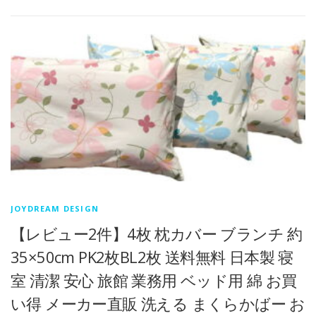
JOYDREAM DESIGN
【レビュー2件】4枚 枕カバー ブランチ 約
35×50cm PK2枚BL2枚 送料無料 日本製 寝
室 清潔 安心 旅館 業務用 ベッド用 綿 お買
い得 メーカー直販 洗える まくらかばー お