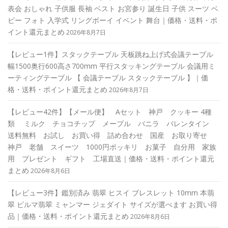
表会 おしゃれ 子供服 長袖 ベスト お宮参り 誕生日 子供 スーツ ベ
ビー フォト 入学式 リングボーイ イベント 舞台｜価格・送料・ポ
イント還元まとめ
2026年8月7日
【レビュー1件】スタックテーブル 天板跳ね上げ式会議テーブル
幅1500奥行600高さ700mm 平行スタッキングテーブル 会議用ミ
ーティングテーブル 【 会議テーブル スタックテーブル 】｜価
格・送料・ポイント還元まとめ
2026年8月7日
【レビュー42件】【メール便】 Aセット 神戸 クッキー 4種
類 ミルク チョコチップ メープル バニラ バレンタイン
送料無料 お試し お買い得 詰め合わせ 国産 お取り寄せ
神戸 老舗 スイーツ 1000円ポッキリ お菓子 自分用 家族
用 プレゼント ギフト 工場直送｜価格・送料・ポイント還元
まとめ
2026年8月6日
【レビュー3件】鑑別済み 翡翠 ヒスイ ブレスレット 10mm 本翡
翠 ビルマ翡翠 ミャンマー ジェダイト サイズが選べます お買い得
品｜価格・送料・ポイント還元まとめ
2026年8月6日