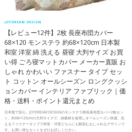
JOYDREAM DESIGN
【レビュー12件】2枚 長座布団カバー
68×120 モンステラ 約68×120cm 日本製
和室 洋室 綿 洗える 昼寝 大判サイズ お買
い得 ごろ寝マットカバー メーカー直販 お
しゃれ かわいい ファスナー タイプ セッ
ト コットン オールシーズン ロングクッシ
ョンカバー インテリア ファブリック｜価
格・送料・ポイント還元まとめ
日本製で安心、JOYDREAM DESIGNのモンステラ柄長座布団カバー2枚セッ
ト。約68×120cmの大判サイズで、綿素材を使用しオールシーズン快適。洗
えるファスナータイプで和室・洋室どちらにも馴染むおしゃれなデザインで
す。お買い得なセットをぜひお試しください。