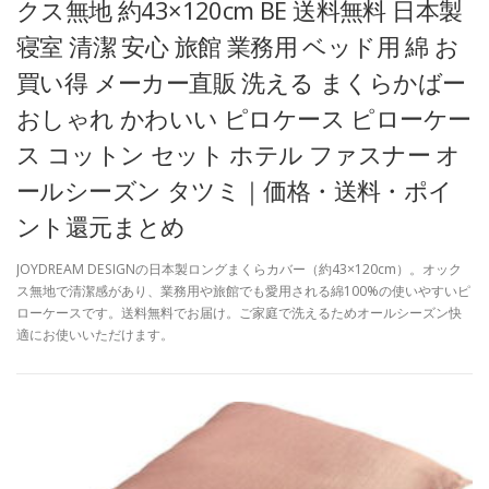
クス無地 約43×120cm BE 送料無料 日本製
寝室 清潔 安心 旅館 業務用 ベッド用 綿 お
買い得 メーカー直販 洗える まくらかばー
おしゃれ かわいい ピロケース ピローケー
ス コットン セット ホテル ファスナー オ
ールシーズン タツミ｜価格・送料・ポイ
ント還元まとめ
JOYDREAM DESIGNの日本製ロングまくらカバー（約43×120cm）。オック
ス無地で清潔感があり、業務用や旅館でも愛用される綿100%の使いやすいピ
ローケースです。送料無料でお届け。ご家庭で洗えるためオールシーズン快
適にお使いいただけます。