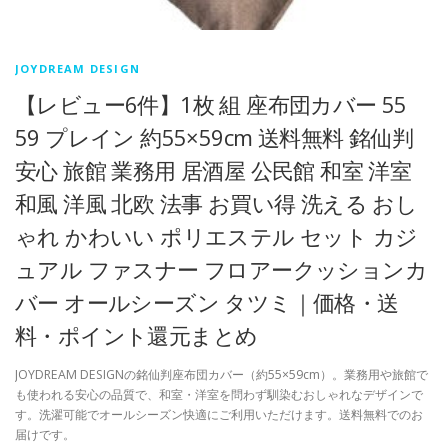
JOYDREAM DESIGN
【レビュー6件】1枚 組 座布団カバー 55
59 プレイン 約55×59cm 送料無料 銘仙判
安心 旅館 業務用 居酒屋 公民館 和室 洋室
和風 洋風 北欧 法事 お買い得 洗える おし
ゃれ かわいい ポリエステル セット カジ
ュアル ファスナー フロアークッションカ
バー オールシーズン タツミ｜価格・送
料・ポイント還元まとめ
JOYDREAM DESIGNの銘仙判座布団カバー（約55×59cm）。業務用や旅館で
も使われる安心の品質で、和室・洋室を問わず馴染むおしゃれなデザインで
す。洗濯可能でオールシーズン快適にご利用いただけます。送料無料でのお
届けです。