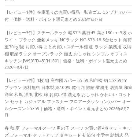
【レビュー1件】在庫限りのお買い得品！弘進ゴム G5 ゾナ カバー
付｜価格・送料・ポイント還元まとめ
2026年8月7日
【レビュー3件】スチールラック 幅87.5 奥行45 高さ180cm 5段 ホ
ワイト ブラック 亜鉛メッキ NCラック NC-875-18 3台セット 耐荷
重70kg/段 お買い得 まとめ買い スチール棚 棚 ラック 業務用 収納
棚 収納ラック オープンラック 頑丈 おしゃれ シンプル オフィス
キッチン [W90][D45][H180]｜価格・送料・ポイント還元まとめ
2026年8月7日
【レビュー7件】1枚 組 座布団カバー 55 59 和市松 約 55×59cm
ブラウン 送料無料 日本製 綿100% 銘仙判 旅館 業務用 居酒屋 和室
洋室 和風 洋風 北欧 綿 お買い得 洗える おしゃれ かわいい コット
ン セット カジュアル ファスナー フロアークッションカバー オー
ルシーズン 55×59｜価格・送料・ポイント還元まとめ
2026年8月7
日
春 秋 夏 フォーマルスーツ 男の子 スーツ お買い得4点セット キッ
ズ フォーマル セットアップ タキシード 初節句 小学生 結婚式 発