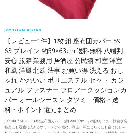
JOYDREAM DESIGN
【レビュー1件】1枚 組 座布団カバー 59
63 プレイン 約59×63cm 送料無料 八端判
安心 旅館 業務用 居酒屋 公民館 和室 洋室
和風 洋風 北欧 法事 お買い得 洗える おし
ゃれ かわいい ポリエステル セット カジ
ュアル ファスナー フロアークッションカ
バー オールシーズン タツミ｜価格・送
料・ポイント還元まとめ
JOYDREAM DESIGNの座布団カバー（約59×63cm）八端判サイズ。旅館や業
務用にも最適な洗えるポリエステル素材。和室・洋室どちらにも合うおしゃ
れなデザインで、オールシーズン快適にお使いいただけます。送料無料でお