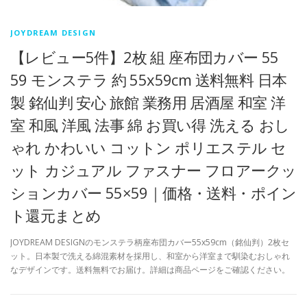
JOYDREAM DESIGN
【レビュー5件】2枚 組 座布団カバー 55
59 モンステラ 約 55x59cm 送料無料 日本
製 銘仙判 安心 旅館 業務用 居酒屋 和室 洋
室 和風 洋風 法事 綿 お買い得 洗える おし
ゃれ かわいい コットン ポリエステル セ
ット カジュアル ファスナー フロアークッ
ションカバー 55×59｜価格・送料・ポイン
ト還元まとめ
JOYDREAM DESIGNのモンステラ柄座布団カバー55x59cm（銘仙判）2枚セ
ット。日本製で洗える綿混素材を採用し、和室から洋室まで馴染むおしゃれ
なデザインです。送料無料でお届け。詳細は商品ページをご確認ください。