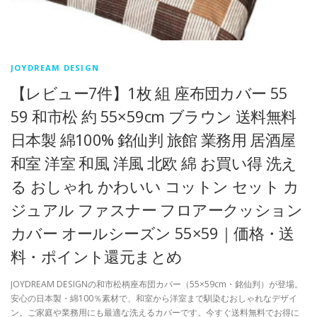
JOYDREAM DESIGN
【レビュー7件】1枚 組 座布団カバー 55
59 和市松 約 55×59cm ブラウン 送料無料
日本製 綿100% 銘仙判 旅館 業務用 居酒屋
和室 洋室 和風 洋風 北欧 綿 お買い得 洗え
る おしゃれ かわいい コットン セット カ
ジュアル ファスナー フロアークッション
カバー オールシーズン 55×59｜価格・送
料・ポイント還元まとめ
JOYDREAM DESIGNの和市松柄座布団カバー（55×59cm・銘仙判）が登場。
安心の日本製・綿100％素材で、和室から洋室まで馴染むおしゃれなデザイ
ン。ご家庭や業務用にも最適な洗えるカバーです。今すぐ送料無料でお得に