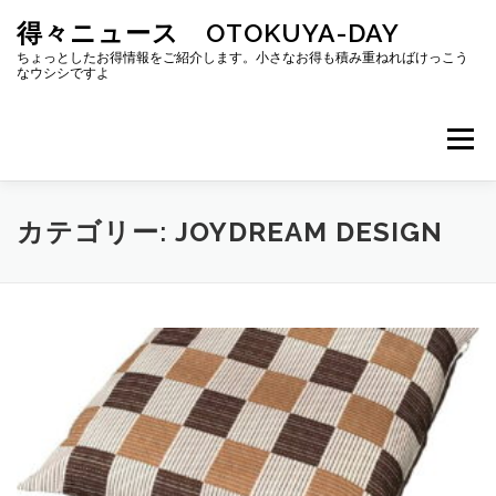
コ
得々ニュース OTOKUYA-DAY
ン
テ
ちょっとしたお得情報をご紹介します。小さなお得も積み重ねればけっこう
なウシシですよ
ン
ツ
へ
メニュー
ス
キ
ッ
プ
カテゴリー:
JOYDREAM DESIGN