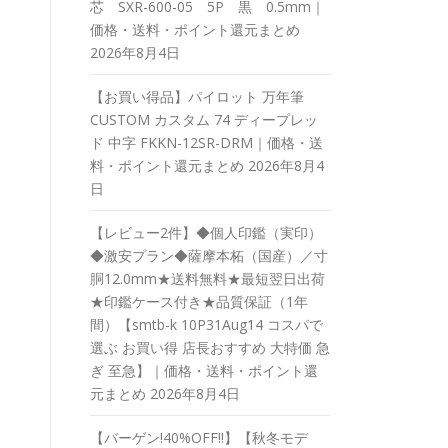
芯 SXR-600-05 5P 黒 0.5mm｜
価格・送料・ポイント還元まとめ
2026年8月4日
【お買い得品】パイロット 万年筆
CUSTOM カスタム 74 ディープレッ
ド 中字 FKKN-12SR-DRM｜価格・送
料・ポイント還元まとめ
2026年8月4
日
【レビュー2件】◆個人印鑑（実印）
◆激安プラン◆薩摩本柘（国産）／寸
胴12.0mm★送料無料★最短翌日出荷
★印鑑ケース付き★品質保証（1年
間）【smtb-k 10P31Aug14 コスパで
選ぶ お買い得 店長おすすめ 大特価 急
ぎ 至急】｜価格・送料・ポイント還
元まとめ
2026年8月4日
【バーゲン!40%OFF!!】【秋冬モデ