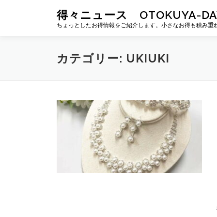
コ
得々ニュース OTOKUYA-DA
ン
ちょっとしたお得情報をご紹介します。小さなお得も積み重
テ
ン
ツ
カテゴリー:
UKIUKI
へ
ス
キ
ッ
プ