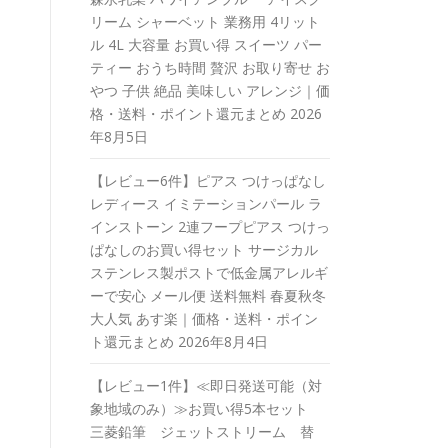
リーム シャーベット 業務用 4リット
ル 4L 大容量 お買い得 スイーツ パー
ティー おうち時間 贅沢 お取り寄せ お
やつ 子供 絶品 美味しい アレンジ｜価
格・送料・ポイント還元まとめ
2026
年8月5日
【レビュー6件】ピアス つけっぱなし
レディース イミテーションパール ラ
インストーン 2連フープピアス つけっ
ぱなしのお買い得セット サージカル
ステンレス製ポストで低金属アレルギ
ーで安心 メール便 送料無料 春夏秋冬
大人気 あす楽｜価格・送料・ポイン
ト還元まとめ
2026年8月4日
【レビュー1件】≪即日発送可能（対
象地域のみ）≫お買い得5本セット
三菱鉛筆 ジェットストリーム 替