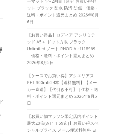
ーマット 1〜2列目 1台分 お買い得セ
ット ブラック 防水 防汚 防傷｜価格・
送料・ポイント還元まとめ
2026年8月
6日
【お買い得品】ロディア アンリミテ
ッド A5＋ ドット方眼 ブラック
得
Unlimited ノート RHODIA cf118969
｜価格・送料・ポイント還元まとめ
2026年8月5日
【ケースでお買い得】アクエリアス
PET 300ml×24本【送料無料】【メー
カー直送】【代引き不可】｜価格・送
料・ポイント還元まとめ
2026年8月5
ド
日
で
【お買い物マラソン限定店内ポイント
最大20倍(8/11 1:59迄)】お買い得スペ
シャルプライス メール便送料無料 ヨ