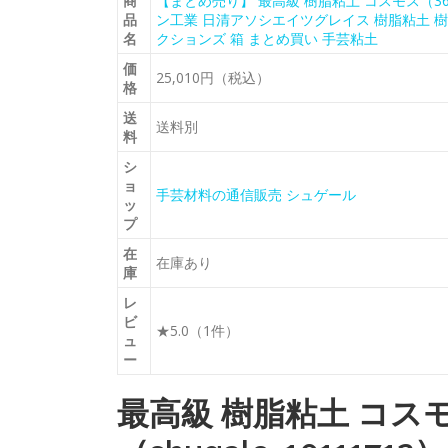
商
【まとめ売り】 最高級 樹脂粘土 コスモス（36
品
ン工業 日清アソシエイツグレイス 樹脂粘土 樹
名
クションズ 箱 まとめ買い 手芸粘土
価
25,010円（税込）
格
送
送料別
料
シ
ョ
手芸材料の通信販売 シュゲール
ッ
プ
在
在庫あり
庫
レ
ビ
★5.0（1件）
ュ
ー
最高級 樹脂粘土 コスモ