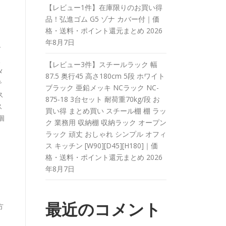
【レビュー1件】在庫限りのお買い得
品！弘進ゴム G5 ゾナ カバー付｜価
格・送料・ポイント還元まとめ
2026
年8月7日
ご
後
【レビュー3件】スチールラック 幅
メ
87.5 奥行45 高さ180cm 5段 ホワイト
で
ブラック 亜鉛メッキ NCラック NC-
ス
875-18 3台セット 耐荷重70kg/段 お
ス
買い得 まとめ買い スチール棚 棚 ラッ
個
ク 業務用 収納棚 収納ラック オープン
ラック 頑丈 おしゃれ シンプル オフィ
ス キッチン [W90][D45][H180]｜価
格・送料・ポイント還元まとめ
2026
年8月7日
最近のコメント
方