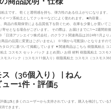
712）の商品説明・仕様
脂粘土です。 乾くと透明感を持ち、弾力性のある仕上がりになります。
スイーツ系粘土としてクッキーなどによく使われます。 ■内容量…
ましては、商品の長期保管による品質低下を防ぐため、在庫を少量しか置いて
り寄せとなる場合がございます。 その際は、お届けまでに1〜2週間前
※「日清アソシエイツ株式会社」のクラフト関連商品は2024年1月より
商品の品質に変更はございません） ※1個から宅配扱いとなりますの
カタログに基づいて掲載しています ▼関連商品はこちら 樹脂風粘土 コ
脂粘土 コスモス セット パック まとめ買い お得 材料 樹脂風粘土 コスモ
 コスモスパック（コスモス11個入り）樹脂風粘土 コスモス（コスモス36
ス（36個入り） | ねん
2 レビュー1件・評価5
評価は
5
と多くのユーザーから支持されています。購入を検討している
解消できます。