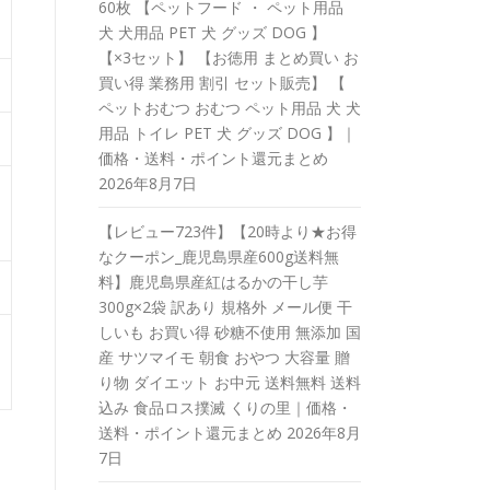
60枚 【ペットフード ・ ペット用品
犬 犬用品 PET 犬 グッズ DOG 】
【×3セット】 【お徳用 まとめ買い お
買い得 業務用 割引 セット販売】 【
ペットおむつ おむつ ペット用品 犬 犬
用品 トイレ PET 犬 グッズ DOG 】｜
価格・送料・ポイント還元まとめ
2026年8月7日
【レビュー723件】【20時より★お得
なクーポン_鹿児島県産600g送料無
料】鹿児島県産紅はるかの干し芋
300g×2袋 訳あり 規格外 メール便 干
しいも お買い得 砂糖不使用 無添加 国
産 サツマイモ 朝食 おやつ 大容量 贈
り物 ダイエット お中元 送料無料 送料
込み 食品ロス撲滅 くりの里｜価格・
送料・ポイント還元まとめ
2026年8月
7日