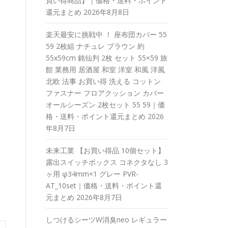
買い得商品】｜価格・送料・ポイント
還元まとめ
2026年8月8日
楽天最安に挑戦中 ！ 座布団カバー 55
59 2枚組 ナチュレ ブラウン 約
55x59cm 銘仙判 2枚 セット 55×59 旅
館 業務用 居酒屋 和室 洋室 和風 洋風
北欧 法事 お買い得 洗える コットン
ファスナー フロアクッション カバー
オールシーズン 2枚セット 55 59｜価
格・送料・ポイント還元まとめ
2026
年8月7日
未来工業 【お買い得品 10個セット】
露出スイッチボックス コネクタなし 3
ヶ用 φ34mm×1 グレー PVR-
AT_10set｜価格・送料・ポイント還
元まとめ
2026年8月7日
しつけるシーツW消臭neo レギュラー