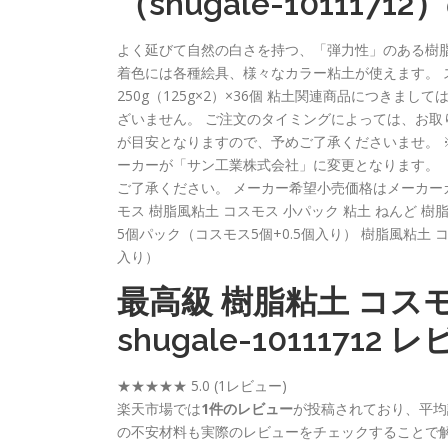
（shugale-10111
よく延びて自然の白さを持つ、「弾力性」のある樹
着色には各種絵具、様々なカラー粘土が使えます。 
250g（125g×2）×36個 粘土関連商品につき
ざいません。 ご注文のタイミングによっては、お取
が目安となりますので、予めご了承くださいませ。 
ーカーが「サン工業株式会社」に変更となります。（
ご了承ください。 メーカー希望小売価格はメーカー
モス 樹脂風粘土 コスモス 小パック 粘土 ねんど 樹
5個パック（コスモス5個+0.5個入り） 樹脂風粘土
入り）
最高級 樹脂粘土 コスモ
shugale-1011171
★★★★★
5.0
(1レビュー)
楽天市場では
1件のレビュー
が投稿されており、平均
の不安材料も実際のレビューをチェックすることで