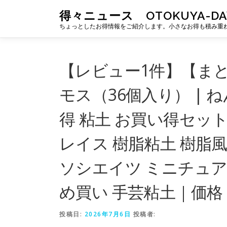
コ
得々ニュース OTOKUYA-DA
ン
ちょっとしたお得情報をご紹介します。小さなお得も積み重
テ
ン
ツ
へ
【レビュー1件】【まと
ス
キ
モス（36個入り） | 
ッ
プ
得 粘土 お買い得セッ
レイス 樹脂粘土 樹脂風
ソシエイツ ミニチュア
め買い 手芸粘土｜価
投稿日:
2026年7月6日
投稿者: