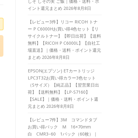
しそ しその実 ご飯｜価格・送料・ポ
イント還元まとめ
2026年8月8日
【レビュー3件】リコー RICOH トナ
ー P C6000Hお買い得4色セット【リ
サイクルトナー】【即日出荷】【送料
無料】【RICOH P C6000L】【自社工
場直送】｜価格・送料・ポイント還元
まとめ
2026年8月8日
EPSON(エプソン) ETカートリッジ
LPC3T32お買い得カラー3色セット
（Sサイズ）【純正品】【翌営業日出
荷】【送料無料】【LP-S7160】
【SALE】｜価格・送料・ポイント還
元まとめ
2026年8月8日
【レビュー7件】3M コマンドタブ
お買い得パック M 16×70mm
白 CMR3−60 1パック（60枚）｜