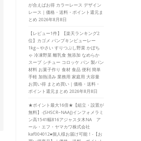
が合えばお得 カラーレース デザイン
レース｜価格・送料・ポイント還元ま
とめ
2026年8月8日
【レビュー1件】【楽天ランキング2
位】カゴメ パンプキンピューレー
1kg～やさい すりつぶし野菜 かぼち
ゃ 冷凍野菜 離乳食 無添加 なめらか
スープ シチュー コロッケ パン 製パン
材料 お菓子作り 食材 食品 便利 簡単
手軽 加熱済み 業務用 家庭用 大容量
お買い得 まとめ買い｜価格・送料・
ポイント還元まとめ
2026年8月8日
★ポイント最大16倍★【組立・設置が
無料】-(SHSCR−NAAJ)インフォメラミ
ン高1541幅816アジャスタ木NA ア
ール・エフ・ヤマカワ株式会社
kaf004012●個人様お届け可能！-【お