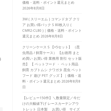
価格・送料・ポイント還元まとめ
2026年8月8日
3M ( スリーエム ) コマンドタブ クリ
ア お買い得パック S 80枚入り (
CMR2-CL80 )｜価格・送料・ポイント
還元まとめ
2026年8月8日
クリーンケース S 【×5セット】 （昆
虫用品 / 飼育ケース） 【お徳用 まと
め買い お買い得 業務用 割引 セット販
得
売】 【 ペットフード ・ ペット用品
飼育 カブトムシ クワガタ 昆虫 ペット
フード 遊び PET グッズ 】｜価格・送
料・ポイント還元まとめ
2026年8月8
日
【レビュー150件】＼数量限定／今だ
けの大幅値下げ レースカーテンアウ
トレット 日本製 お買い得 サイズ