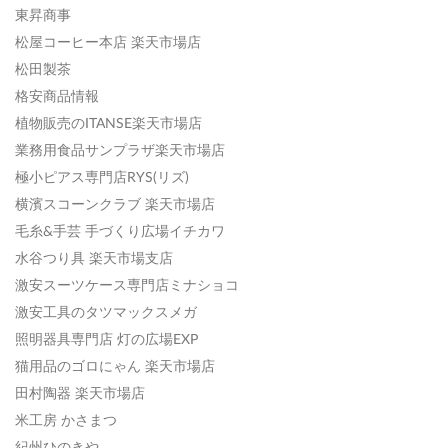
東昇商事
松屋コーヒー本店 楽天市場店
松田製茶
格安商品情報
植物販売のITANSE楽天市場店
業務用食品サンプラザ楽天市場店
極小ピアス専門店RYS(リズ)
横濱スコーンクラブ 楽天市場店
毛糸&手芸 手づくり広場イチカワ
水谷つり具 楽天市場支店
激安スーツケース専門店ミナショコ
激安工具のタツマックスメガ
照明器具専門店 灯の広場EXP
猫用品のゴロにゃん 楽天市場店
田村陶器 楽天市場店
米工房 かさまつ
紀州ひのきや