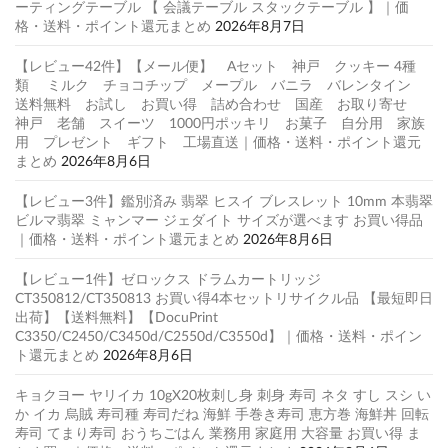
ーティングテーブル 【 会議テーブル スタックテーブル 】｜価
格・送料・ポイント還元まとめ
2026年8月7日
【レビュー42件】【メール便】 Aセット 神戸 クッキー 4種
類 ミルク チョコチップ メープル バニラ バレンタイン
送料無料 お試し お買い得 詰め合わせ 国産 お取り寄せ
神戸 老舗 スイーツ 1000円ポッキリ お菓子 自分用 家族
用 プレゼント ギフト 工場直送｜価格・送料・ポイント還元
まとめ
2026年8月6日
【レビュー3件】鑑別済み 翡翠 ヒスイ ブレスレット 10mm 本翡翠
ビルマ翡翠 ミャンマー ジェダイト サイズが選べます お買い得品
｜価格・送料・ポイント還元まとめ
2026年8月6日
【レビュー1件】ゼロックス ドラムカートリッジ
CT350812/CT350813 お買い得4本セットリサイクル品 【最短即日
出荷】【送料無料】【DocuPrint
C3350/C2450/C3450d/C2550d/C3550d】｜価格・送料・ポイン
ト還元まとめ
2026年8月6日
キョクヨー ヤリイカ 10gX20枚刺し身 刺身 寿司 ネタ すし スシ い
か イカ 烏賊 寿司種 寿司だね 海鮮 手巻き寿司 恵方巻 海鮮丼 回転
寿司 てまり寿司 おうちごはん 業務用 家庭用 大容量 お買い得 ま