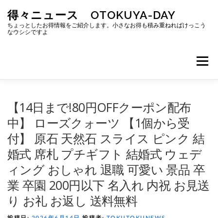
コ
得々ニュース OTOKUYA-DAY
ン
テ
ちょっとしたお得情報をご紹介します。小さなお得も積み重ねればけっこう
ン
なウシシですよ
ツ
へ
ス
メニュ
キ
ッ
プ
【14日まで!80円OFFクーポン配布
中】 ローズクォーツ 【1個から受
付】 原石 天然石 スライス ピンク 結
婚式 席札 プチギフト 結婚式 ウェデ
ィング おしゃれ 退職 可愛い 景品 卒
業 卒園 200円以下 名入れ 内祝 お見送
り お礼 お返し 送料無料
投稿日:
2026年6月14日
投稿者:
TOKUTOKUNEWS