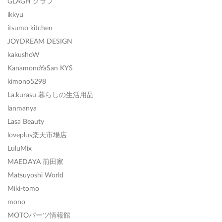
GLAGH グラフ
ikkyu
itsumo kitchen
JOYDREAM DESIGN
kakushoW
KanamonoYaSan KYS
kimono5298
La.kurasu 暮らしの生活用品
lanmanya
Lasa Beauty
loveplus楽天市場店
LuluMix
MAEDAYA 前田家
Matsuyoshi World
Miki-tomo
mono
MOTOパーツ情報館