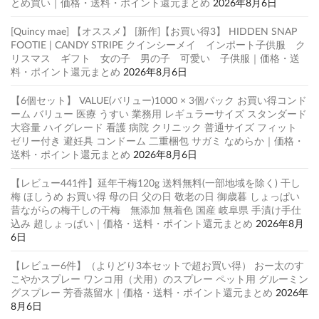
とめ買い｜価格・送料・ポイント還元まとめ
2026年8月6日
[Quincy mae] 【オススメ】 [新作]【お買い得3】 HIDDEN SNAP
FOOTIE | CANDY STRIPE クインシーメイ インポート子供服 ク
リスマス ギフト 女の子 男の子 可愛い 子供服｜価格・送
料・ポイント還元まとめ
2026年8月6日
【6個セット】 VALUE(バリュー)1000 × 3個パック お買い得コンド
ーム バリュー 医療 うすい 業務用 レギュラーサイズ スタンダード
大容量 ハイグレード 看護 病院 クリニック 普通サイズ フィット
ゼリー付き 避妊具 コンドーム 二重梱包 サガミ なめらか｜価格・
送料・ポイント還元まとめ
2026年8月6日
【レビュー441件】延年干梅120g 送料無料(一部地域を除く) 干し
梅 ほしうめ お買い得 母の日 父の日 敬老の日 御歳暮 しょっぱい
昔ながらの梅干しの干梅 無添加 無着色 国産 岐阜県 手漬け手仕
込み 超しょっぱい｜価格・送料・ポイント還元まとめ
2026年8月
6日
【レビュー6件】（よりどり3本セットで超お買い得） おー太のす
こやかスプレー ワンコ用（犬用）のスプレー ペット用 グルーミン
グスプレー 芳香蒸留水｜価格・送料・ポイント還元まとめ
2026年
8月6日