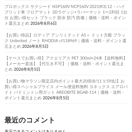
プロボックス サクシード NSP160V NCP160V 2021(R3).12 – ハイ
ブリッド車 フロアマット 3Dラゲッジ+ラバーマット 1〜2列目 1台
分 お買い得セット ブラック 防水 防汚 防傷｜価格・送料・ポイン
ト還元まとめ
2026年8月6日
【お買い得品】ロディア アンリミテッド A5＋ ドット方眼 ブラッ
ク Unlimited ノート RHODIA cf118969｜価格・送料・ポイント還
元まとめ
2026年8月5日
【ケースでお買い得】アクエリアス PET 300ml×24本【送料無料】
【メーカー直送】【代引き不可】｜価格・送料・ポイント還元ま
とめ
2026年8月5日
【お買い物マラソン限定店内ポイント最大20倍(8/11 1:59迄)】お
買い得スペシャルプライス メール便送料無料 ヨネックス エアロバ
イト バドミントン用ガット AREOBITE BGAB-114｜価格・送料・
ポイント還元まとめ
2026年8月5日
最近のコメント
表示できるコメントはありません。