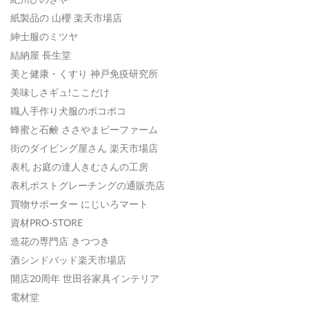
紙製品の 山櫻 楽天市場店
紳士服のミツヤ
結納屋 長生堂
美と健康・くすり 神戸免疫研究所
美味しさギュ!ここだけ
職人手作り犬服のポコポコ
蜂蜜と石鹸 ささやまビーファーム
街のダイビング屋さん 楽天市場店
表札 お庭の達人きむさんの工房
表札ポストグレーチングの通販売店
買物サポーター にじいろマート
資材PRO-STORE
造花の専門店 きつつき
酒シンドバッド楽天市場店
開店20周年 世田谷家具インテリア
電材堂