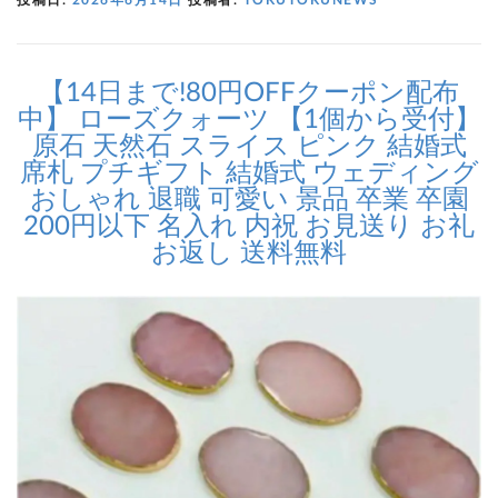
【14日まで!80円OFFクーポン配布
中】 ローズクォーツ 【1個から受付】
原石 天然石 スライス ピンク 結婚式
席札 プチギフト 結婚式 ウェディング
おしゃれ 退職 可愛い 景品 卒業 卒園
200円以下 名入れ 内祝 お見送り お礼
お返し 送料無料