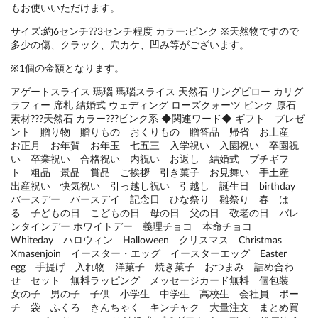
もお使いいただけます。
サイズ:約6センチ??3センチ程度 カラー:ピンク ※天然物ですので
多少の傷、クラック、穴カケ、凹み等がございます。
※1個の金額となります。
アゲートスライス 瑪瑙 瑪瑙スライス 天然石 リングピロー カリグ
ラフィー 席札 結婚式 ウェディング ローズクォーツ ピンク 原石
素材???天然石 カラー???ピンク系 ◆関連ワード◆ ギフト プレゼ
ント 贈り物 贈りもの おくりもの 贈答品 帰省 お土産
お正月 お年賀 お年玉 七五三 入学祝い 入園祝い 卒園祝
い 卒業祝い 合格祝い 内祝い お返し 結婚式 プチギフ
ト 粗品 景品 賞品 ご挨拶 引き菓子 お見舞い 手土産
出産祝い 快気祝い 引っ越し祝い 引越し 誕生日 birthday
バースデー バースデイ 記念日 ひな祭り 雛祭り 春 は
る 子どもの日 こどもの日 母の日 父の日 敬老の日 バレ
ンタインデー ホワイトデー 義理チョコ 本命チョコ
Whiteday ハロウィン Halloween クリスマス Christmas
Xmasenjoin イースター・エッグ イースターエッグ Easter
egg 手提げ 入れ物 洋菓子 焼き菓子 おつまみ 詰め合わ
せ セット 無料ラッピング メッセージカード無料 個包装
女の子 男の子 子供 小学生 中学生 高校生 会社員 ポー
チ 袋 ふくろ きんちゃく キンチャク 大量注文 まとめ買