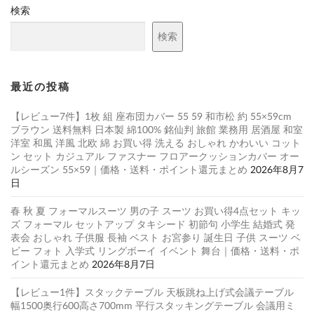
検索
検索
最近の投稿
【レビュー7件】1枚 組 座布団カバー 55 59 和市松 約 55×59cm
ブラウン 送料無料 日本製 綿100% 銘仙判 旅館 業務用 居酒屋 和室
洋室 和風 洋風 北欧 綿 お買い得 洗える おしゃれ かわいい コット
ン セット カジュアル ファスナー フロアークッションカバー オー
ルシーズン 55×59｜価格・送料・ポイント還元まとめ
2026年8月7
日
春 秋 夏 フォーマルスーツ 男の子 スーツ お買い得4点セット キッ
ズ フォーマル セットアップ タキシード 初節句 小学生 結婚式 発
表会 おしゃれ 子供服 長袖 ベスト お宮参り 誕生日 子供 スーツ ベ
ビー フォト 入学式 リングボーイ イベント 舞台｜価格・送料・ポ
イント還元まとめ
2026年8月7日
【レビュー1件】スタックテーブル 天板跳ね上げ式会議テーブル
幅1500奥行600高さ700mm 平行スタッキングテーブル 会議用ミ