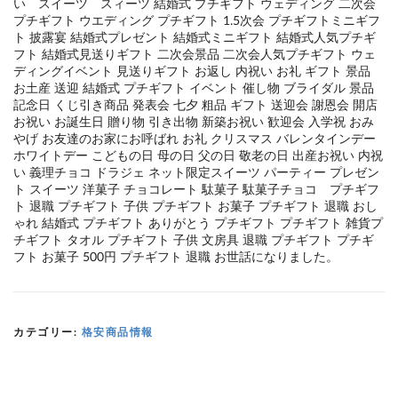
い スイーツ スィーツ 結婚式 プチギフト ウェディング 二次会
プチギフト ウエディング プチギフト 1.5次会 プチギフトミニギフ
ト 披露宴 結婚式プレゼント 結婚式ミニギフト 結婚式人気プチギ
フト 結婚式見送りギフト 二次会景品 二次会人気プチギフト ウェ
ディングイベント 見送りギフト お返し 内祝い お礼 ギフト 景品
お土産 送迎 結婚式 プチギフト イベント 催し物 ブライダル 景品
記念日 くじ引き商品 発表会 七夕 粗品 ギフト 送迎会 謝恩会 開店
お祝い お誕生日 贈り物 引き出物 新築お祝い 歓迎会 入学祝 おみ
やげ お友達のお家にお呼ばれ お礼 クリスマス バレンタインデー
ホワイトデー こどもの日 母の日 父の日 敬老の日 出産お祝い 内祝
い 義理チョコ ドラジェ ネット限定スイーツ パーティー プレゼン
ト スイーツ 洋菓子 チョコレート 駄菓子 駄菓子チョコ プチギフ
ト 退職 プチギフト 子供 プチギフト お菓子 プチギフト 退職 おし
ゃれ 結婚式 プチギフト ありがとう プチギフト プチギフト 雑貨プ
チギフト タオル プチギフト 子供 文房具 退職 プチギフト プチギ
フト お菓子 500円 プチギフト 退職 お世話になりました。
カテゴリー:
格安商品情報