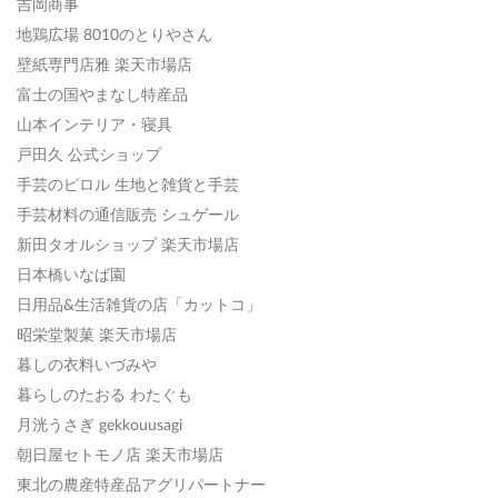
吉岡商事
地鶏広場 8010のとりやさん
壁紙専門店雅 楽天市場店
富士の国やまなし特産品
山本インテリア・寝具
戸田久 公式ショップ
手芸のピロル 生地と雑貨と手芸
手芸材料の通信販売 シュゲール
新田タオルショップ 楽天市場店
日本橋いなば園
日用品&生活雑貨の店「カットコ」
昭栄堂製菓 楽天市場店
暮しの衣料いづみや
暮らしのたおる わたぐも
月洸うさぎ gekkouusagi
朝日屋セトモノ店 楽天市場店
東北の農産特産品アグリパートナー