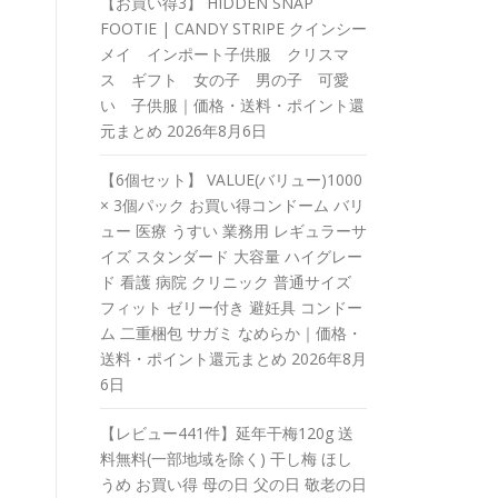
【お買い得3】 HIDDEN SNAP
FOOTIE | CANDY STRIPE クインシー
メイ インポート子供服 クリスマ
ス ギフト 女の子 男の子 可愛
い 子供服｜価格・送料・ポイント還
元まとめ
2026年8月6日
【6個セット】 VALUE(バリュー)1000
× 3個パック お買い得コンドーム バリ
ュー 医療 うすい 業務用 レギュラーサ
イズ スタンダード 大容量 ハイグレー
ド 看護 病院 クリニック 普通サイズ
フィット ゼリー付き 避妊具 コンドー
ム 二重梱包 サガミ なめらか｜価格・
送料・ポイント還元まとめ
2026年8月
6日
【レビュー441件】延年干梅120g 送
料無料(一部地域を除く) 干し梅 ほし
うめ お買い得 母の日 父の日 敬老の日