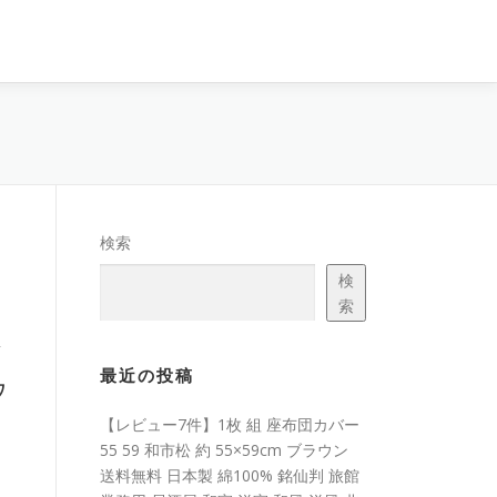
検索
検
索
ア
最近の投稿
ウ
【レビュー7件】1枚 組 座布団カバー
55 59 和市松 約 55×59cm ブラウン
送料無料 日本製 綿100% 銘仙判 旅館