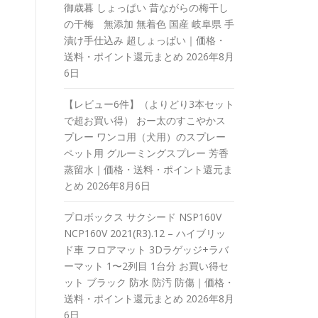
御歳暮 しょっぱい 昔ながらの梅干し
の干梅 無添加 無着色 国産 岐阜県 手
漬け手仕込み 超しょっぱい｜価格・
送料・ポイント還元まとめ
2026年8月
6日
【レビュー6件】（よりどり3本セット
で超お買い得） おー太のすこやかス
プレー ワンコ用（犬用）のスプレー
ペット用 グルーミングスプレー 芳香
蒸留水｜価格・送料・ポイント還元ま
とめ
2026年8月6日
プロボックス サクシード NSP160V
NCP160V 2021(R3).12 – ハイブリッ
ド車 フロアマット 3Dラゲッジ+ラバ
ーマット 1〜2列目 1台分 お買い得セ
ット ブラック 防水 防汚 防傷｜価格・
送料・ポイント還元まとめ
2026年8月
6日