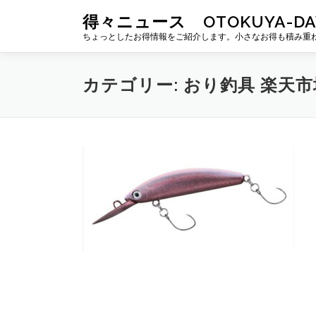
コ
得々ニュース OTOKUYA-DA
ン
ちょっとしたお得情報をご紹介します。小さなお得も積み重
テ
ン
ツ
カテゴリー:
おり釣具 楽天市
へ
ス
キ
ッ
プ