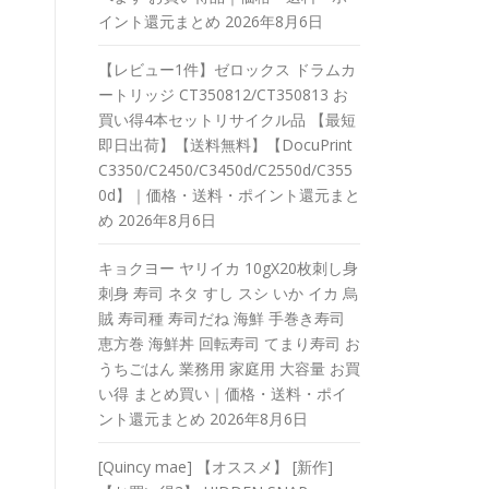
イント還元まとめ
2026年8月6日
【レビュー1件】ゼロックス ドラムカ
ートリッジ CT350812/CT350813 お
買い得4本セットリサイクル品 【最短
即日出荷】【送料無料】【DocuPrint
C3350/C2450/C3450d/C2550d/C355
0d】｜価格・送料・ポイント還元まと
め
2026年8月6日
キョクヨー ヤリイカ 10gX20枚刺し身
刺身 寿司 ネタ すし スシ いか イカ 烏
賊 寿司種 寿司だね 海鮮 手巻き寿司
恵方巻 海鮮丼 回転寿司 てまり寿司 お
うちごはん 業務用 家庭用 大容量 お買
い得 まとめ買い｜価格・送料・ポイ
ント還元まとめ
2026年8月6日
[Quincy mae] 【オススメ】 [新作]