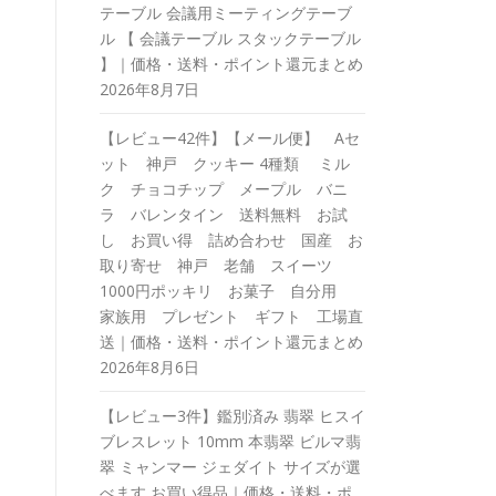
テーブル 会議用ミーティングテーブ
ル 【 会議テーブル スタックテーブル
】｜価格・送料・ポイント還元まとめ
2026年8月7日
【レビュー42件】【メール便】 Aセ
ット 神戸 クッキー 4種類 ミル
ク チョコチップ メープル バニ
ラ バレンタイン 送料無料 お試
し お買い得 詰め合わせ 国産 お
取り寄せ 神戸 老舗 スイーツ
1000円ポッキリ お菓子 自分用
家族用 プレゼント ギフト 工場直
送｜価格・送料・ポイント還元まとめ
2026年8月6日
【レビュー3件】鑑別済み 翡翠 ヒスイ
ブレスレット 10mm 本翡翠 ビルマ翡
翠 ミャンマー ジェダイト サイズが選
べます お買い得品｜価格・送料・ポ