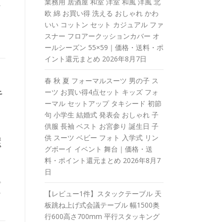
業務用 居酒屋 和室 洋室 和風 洋風 北
ラ
欧 綿 お買い得 洗える おしゃれ かわ
いい コットン セット カジュアル ファ
スナー フロアークッションカバー オ
ールシーズン 55×59｜価格・送料・ポ
イント還元まとめ
2026年8月7日
春 秋 夏 フォーマルスーツ 男の子 ス
キ
ーツ お買い得4点セット キッズ フォ
ーマル セットアップ タキシード 初節
リ
句 小学生 結婚式 発表会 おしゃれ 子
供服 長袖 ベスト お宮参り 誕生日 子
供 スーツ ベビー フォト 入学式 リン
還
グボーイ イベント 舞台｜価格・送
料・ポイント還元まとめ
2026年8月7
日
。
し
【レビュー1件】スタックテーブル 天
板跳ね上げ式会議テーブル 幅1500奥
行600高さ700mm 平行スタッキング