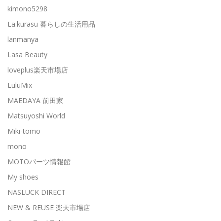
kimono5298
La.kurasu 暮らしの生活用品
lanmanya
Lasa Beauty
loveplus楽天市場店
LuluMix
MAEDAYA 前田家
Matsuyoshi World
Miki-tomo
mono
MOTOパーツ情報館
My shoes
NASLUCK DIRECT
NEW & REUSE 楽天市場店