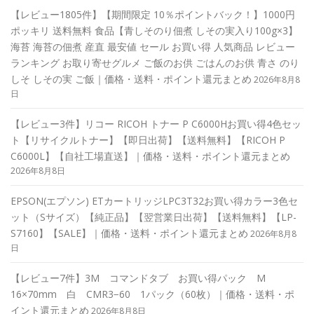
【レビュー1805件】【期間限定 10％ポイントバック！】1000円
ポッキリ 送料無料 食品【青しそのり佃煮 しその実入り100g×3】
海苔 海苔の佃煮 産直 最安値 セール お買い得 人気商品 レビュー
ランキング お取り寄せグルメ ご飯のお供 ごはんのお供 青さ のり
しそ しその実 ご飯｜価格・送料・ポイント還元まとめ
2026年8月8
日
【レビュー3件】リコー RICOH トナー P C6000Hお買い得4色セッ
ト【リサイクルトナー】【即日出荷】【送料無料】【RICOH P
C6000L】【自社工場直送】｜価格・送料・ポイント還元まとめ
2026年8月8日
EPSON(エプソン) ETカートリッジLPC3T32お買い得カラー3色セ
ット（Sサイズ）【純正品】【翌営業日出荷】【送料無料】【LP-
S7160】【SALE】｜価格・送料・ポイント還元まとめ
2026年8月8
日
【レビュー7件】3M コマンドタブ お買い得パック M
16×70mm 白 CMR3−60 1パック（60枚）｜価格・送料・ポ
イント還元まとめ
2026年8月8日