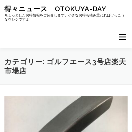
コ
得々ニュース OTOKUYA-DAY
ン
テ
ちょっとしたお得情報をご紹介します。小さなお得も積み重ねればけっこう
なウシシですよ
ン
ツ
へ
メニュー
ス
キ
ッ
プ
カテゴリー:
ゴルフエース3号店楽天
市場店