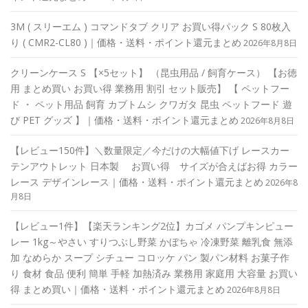
3M ( スリーエム ) コマンドタブ クリア お買い得パック S 80枚入
り ( CMR2-CL80 )｜価格・送料・ポイント還元まとめ
2026年8月8日
クリーンケース S 【×5セット】 （昆虫用品 / 飼育ケース） 【お徳
用 まとめ買い お買い得 業務用 割引 セット販売】 【 ペットフー
ド ・ ペット用品 飼育 カブトムシ クワガタ 昆虫 ペットフード 遊
び PET グッズ 】｜価格・送料・ポイント還元まとめ
2026年8月8日
【レビュー150件】＼数量限定／今だけの大幅値下げ レースカー
テンアウトレット 日本製 お買い得 サイズが合えばお得 カラー
レース デザインレース｜価格・送料・ポイント還元まとめ
2026年8
月8日
【レビュー1件】【楽天ランキング2位】カゴメ パンプキンピュー
レー 1kg～やさい すりつぶし野菜 かぼちゃ 冷凍野菜 離乳食 無添
加 なめらか スープ シチュー コロッケ パン 製パン材料 お菓子作
り 食材 食品 便利 簡単 手軽 加熱済み 業務用 家庭用 大容量 お買い
得 まとめ買い｜価格・送料・ポイント還元まとめ
2026年8月8日