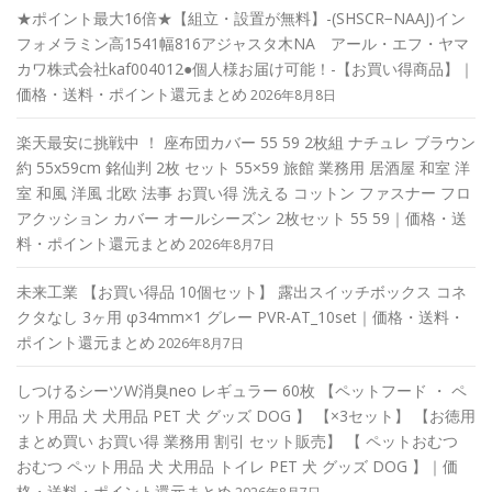
★ポイント最大16倍★【組立・設置が無料】-(SHSCR−NAAJ)イン
フォメラミン高1541幅816アジャスタ木NA アール・エフ・ヤマ
カワ株式会社kaf004012●個人様お届け可能！-【お買い得商品】｜
価格・送料・ポイント還元まとめ
2026年8月8日
楽天最安に挑戦中 ！ 座布団カバー 55 59 2枚組 ナチュレ ブラウン
約 55x59cm 銘仙判 2枚 セット 55×59 旅館 業務用 居酒屋 和室 洋
室 和風 洋風 北欧 法事 お買い得 洗える コットン ファスナー フロ
アクッション カバー オールシーズン 2枚セット 55 59｜価格・送
料・ポイント還元まとめ
2026年8月7日
未来工業 【お買い得品 10個セット】 露出スイッチボックス コネ
クタなし 3ヶ用 φ34mm×1 グレー PVR-AT_10set｜価格・送料・
ポイント還元まとめ
2026年8月7日
しつけるシーツW消臭neo レギュラー 60枚 【ペットフード ・ ペ
ット用品 犬 犬用品 PET 犬 グッズ DOG 】 【×3セット】 【お徳用
まとめ買い お買い得 業務用 割引 セット販売】 【 ペットおむつ
おむつ ペット用品 犬 犬用品 トイレ PET 犬 グッズ DOG 】｜価
格・送料・ポイント還元まとめ