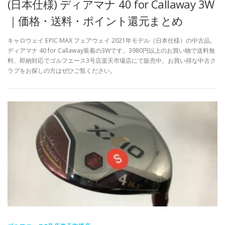
(日本仕様) ディアマナ 40 for Callaway 3W
｜価格・送料・ポイント還元まとめ
キャロウェイ EPIC MAX フェアウェイ 2021年モデル（日本仕様）の中古品。
ディアマナ 40 for Callaway装着の3Wです。3980円以上のお買い物で送料無
料、即納対応でゴルフエース3号店楽天市場店にて販売中。お買い得な中古ク
ラブをお探しの方はぜひご覧ください。