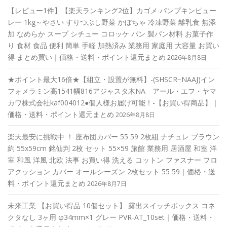
【レビュー1件】【楽天ランキング2位】カゴメ パンプキンピュー
レー 1kg～やさい すりつぶし野菜 かぼちゃ 冷凍野菜 離乳食 無添
加 なめらか スープ シチュー コロッケ パン 製パン材料 お菓子作
り 食材 食品 便利 簡単 手軽 加熱済み 業務用 家庭用 大容量 お買い
得 まとめ買い｜価格・送料・ポイント還元まとめ
2026年8月8日
★ポイント最大16倍★【組立・設置が無料】-(SHSCR−NAAJ)イン
フォメラミン高1541幅816アジャスタ木NA アール・エフ・ヤマ
カワ株式会社kaf004012●個人様お届け可能！-【お買い得商品】｜
価格・送料・ポイント還元まとめ
2026年8月8日
楽天最安に挑戦中 ！ 座布団カバー 55 59 2枚組 ナチュレ ブラウン
約 55x59cm 銘仙判 2枚 セット 55×59 旅館 業務用 居酒屋 和室 洋
室 和風 洋風 北欧 法事 お買い得 洗える コットン ファスナー フロ
アクッション カバー オールシーズン 2枚セット 55 59｜価格・送
料・ポイント還元まとめ
2026年8月7日
未来工業 【お買い得品 10個セット】 露出スイッチボックス コネ
クタなし 3ヶ用 φ34mm×1 グレー PVR-AT_10set｜価格・送料・