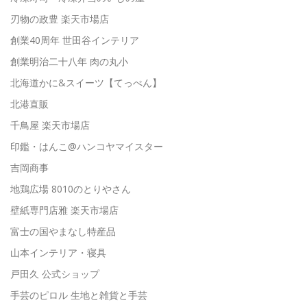
刃物の政豊 楽天市場店
創業40周年 世田谷インテリア
創業明治二十八年 肉の丸小
北海道かに&スイーツ【てっぺん】
北港直販
千鳥屋 楽天市場店
印鑑・はんこ@ハンコヤマイスター
吉岡商事
地鶏広場 8010のとりやさん
壁紙専門店雅 楽天市場店
富士の国やまなし特産品
山本インテリア・寝具
戸田久 公式ショップ
手芸のピロル 生地と雑貨と手芸