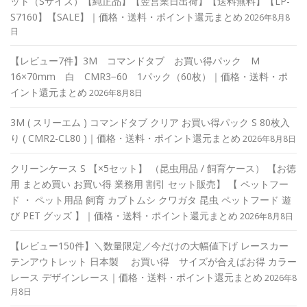
ット（Sサイズ）【純正品】【翌営業日出荷】【送料無料】【LP-
S7160】【SALE】｜価格・送料・ポイント還元まとめ
2026年8月8
日
【レビュー7件】3M コマンドタブ お買い得パック M
16×70mm 白 CMR3−60 1パック（60枚）｜価格・送料・ポ
イント還元まとめ
2026年8月8日
3M ( スリーエム ) コマンドタブ クリア お買い得パック S 80枚入
り ( CMR2-CL80 )｜価格・送料・ポイント還元まとめ
2026年8月8日
クリーンケース S 【×5セット】 （昆虫用品 / 飼育ケース） 【お徳
用 まとめ買い お買い得 業務用 割引 セット販売】 【 ペットフー
ド ・ ペット用品 飼育 カブトムシ クワガタ 昆虫 ペットフード 遊
び PET グッズ 】｜価格・送料・ポイント還元まとめ
2026年8月8日
【レビュー150件】＼数量限定／今だけの大幅値下げ レースカー
テンアウトレット 日本製 お買い得 サイズが合えばお得 カラー
レース デザインレース｜価格・送料・ポイント還元まとめ
2026年8
月8日