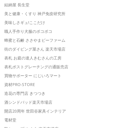
結納屋 長生堂
美と健康・くすり 神戸免疫研究所
美味しさギュ!ここだけ
職人手作り犬服のポコポコ
蜂蜜と石鹸 ささやまビーファーム
街のダイビング屋さん 楽天市場店
表札 お庭の達人きむさんの工房
表札ポストグレーチングの通販売店
買物サポーター にじいろマート
資材PRO-STORE
造花の専門店 きつつき
酒シンドバッド楽天市場店
開店20周年 世田谷家具インテリア
電材堂