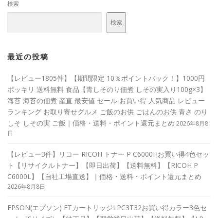
検索
検索
最近の投稿
【レビュー1805件】【期間限定 10％ポイントバック！】1000円
ポッキリ 送料無料 食品【青しそのり佃煮 しその実入り100g×3】
海苔 海苔の佃煮 産直 最安値 セール お買い得 人気商品 レビュー
ランキング お取り寄せグルメ ご飯のお供 ごはんのお供 青さ のり
しそ しその実 ご飯｜価格・送料・ポイント還元まとめ
2026年8月8
日
【レビュー3件】リコー RICOH トナー P C6000Hお買い得4色セッ
ト【リサイクルトナー】【即日出荷】【送料無料】【RICOH P
C6000L】【自社工場直送】｜価格・送料・ポイント還元まとめ
2026年8月8日
EPSON(エプソン) ETカートリッジLPC3T32お買い得カラー3色セ