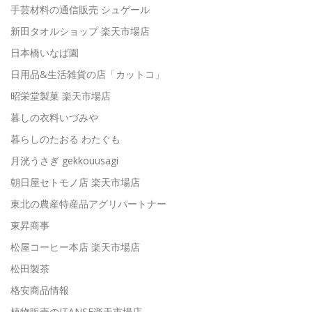
手芸材料の通信販売 シュゲール
新田タオルショップ 楽天市場店
日本橋いなば園
日用品&生活雑貨の店「カットコ」
昭栄堂製菓 楽天市場店
暮しの衣料いづみや
暮らしのたおる わたぐも
月洸うさぎ gekkouusagi
朝日屋セトモノ店 楽天市場店
東北の農産特産品アグリパートナー
東昇商事
松屋コーヒー本店 楽天市場店
松田製茶
格安商品情報
植物販売のITANSE楽天市場店