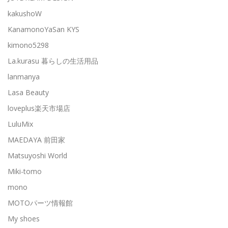
kakushoW
KanamonoYaSan KYS
kimono5298
La.kurasu 暮らしの生活用品
lanmanya
Lasa Beauty
loveplus楽天市場店
LuluMix
MAEDAYA 前田家
Matsuyoshi World
Miki-tomo
mono
MOTOパーツ情報館
My shoes