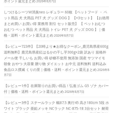
ポイント還元まとめ
2026年8月7日
しつけるシーツW消臭neo レギュラー 60枚 【ペットフード ・ ペ
ット用品 犬 犬用品 PET 犬 グッズ DOG 】 【×3セット】 【お徳用
まとめ買い お買い得 業務用 割引 セット販売】 【 ペットおむつ
おむつ ペット用品 犬 犬用品 トイレ PET 犬 グッズ DOG 】｜価
格・送料・ポイント還元まとめ
2026年8月7日
【レビュー723件】【20時より★お得なクーポン_鹿児島県産600g
送料無料】鹿児島県産紅はるかの干し芋300g×2袋 訳あり 規格外
メール便 干しいも お買い得 砂糖不使用 無添加 国産 サツマイモ
朝食 おやつ 大容量 贈り物 ダイエット お中元 送料無料 送料込み
食品ロス撲滅 くりの里｜価格・送料・ポイント還元まとめ
2026年8
月7日
【レビュー1件】在庫限りのお買い得品！弘進ゴム G5 ゾナ カバー
付｜価格・送料・ポイント還元まとめ
2026年8月7日
【レビュー3件】スチールラック 幅87.5 奥行45 高さ180cm 5段 ホ
ワイト ブラック 亜鉛メッキ NCラック NC-875-18 3台セット 耐荷