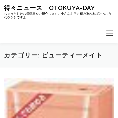
コ
得々ニュース OTOKUYA-DAY
ン
テ
ちょっとしたお得情報をご紹介します。小さなお得も積み重ねればけっこう
なウシシですよ
ン
ツ
へ
メニュー
ス
キ
ッ
プ
カテゴリー:
ビューティーメイト