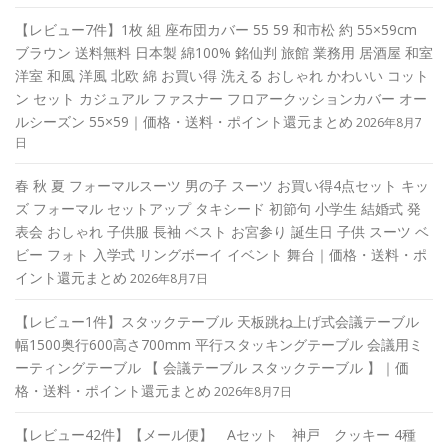
【レビュー7件】1枚 組 座布団カバー 55 59 和市松 約 55×59cm
ブラウン 送料無料 日本製 綿100% 銘仙判 旅館 業務用 居酒屋 和室
洋室 和風 洋風 北欧 綿 お買い得 洗える おしゃれ かわいい コット
ン セット カジュアル ファスナー フロアークッションカバー オー
ルシーズン 55×59｜価格・送料・ポイント還元まとめ
2026年8月7
日
春 秋 夏 フォーマルスーツ 男の子 スーツ お買い得4点セット キッ
ズ フォーマル セットアップ タキシード 初節句 小学生 結婚式 発
表会 おしゃれ 子供服 長袖 ベスト お宮参り 誕生日 子供 スーツ ベ
ビー フォト 入学式 リングボーイ イベント 舞台｜価格・送料・ポ
イント還元まとめ
2026年8月7日
【レビュー1件】スタックテーブル 天板跳ね上げ式会議テーブル
幅1500奥行600高さ700mm 平行スタッキングテーブル 会議用ミ
ーティングテーブル 【 会議テーブル スタックテーブル 】｜価
格・送料・ポイント還元まとめ
2026年8月7日
【レビュー42件】【メール便】 Aセット 神戸 クッキー 4種