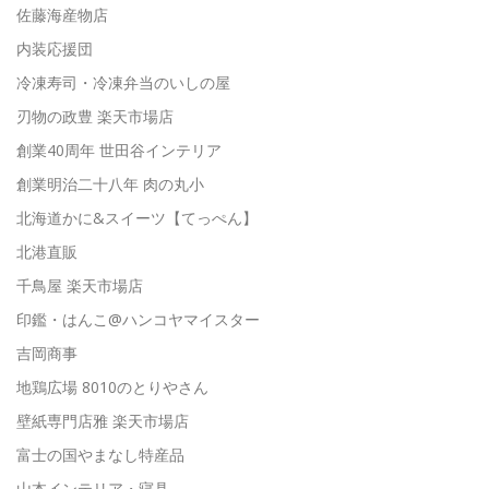
佐藤海産物店
内装応援団
冷凍寿司・冷凍弁当のいしの屋
刃物の政豊 楽天市場店
創業40周年 世田谷インテリア
創業明治二十八年 肉の丸小
北海道かに&スイーツ【てっぺん】
北港直販
千鳥屋 楽天市場店
印鑑・はんこ@ハンコヤマイスター
吉岡商事
地鶏広場 8010のとりやさん
壁紙専門店雅 楽天市場店
富士の国やまなし特産品
山本インテリア・寝具