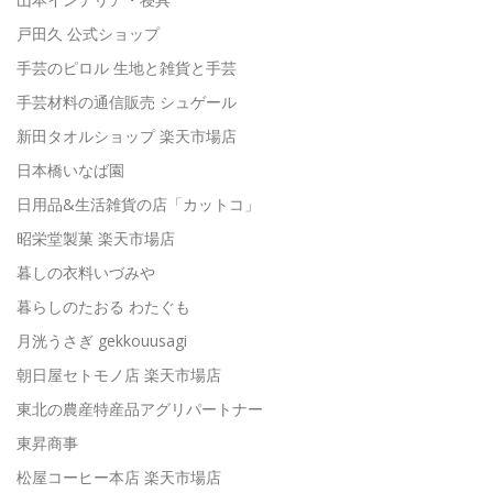
戸田久 公式ショップ
手芸のピロル 生地と雑貨と手芸
手芸材料の通信販売 シュゲール
新田タオルショップ 楽天市場店
日本橋いなば園
日用品&生活雑貨の店「カットコ」
昭栄堂製菓 楽天市場店
暮しの衣料いづみや
暮らしのたおる わたぐも
月洸うさぎ gekkouusagi
朝日屋セトモノ店 楽天市場店
東北の農産特産品アグリパートナー
東昇商事
松屋コーヒー本店 楽天市場店