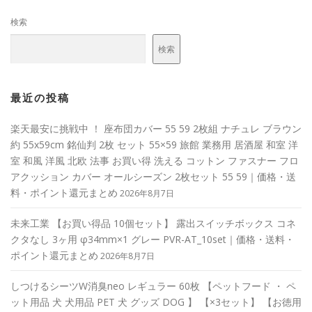
検索
検索
最近の投稿
楽天最安に挑戦中 ！ 座布団カバー 55 59 2枚組 ナチュレ ブラウン
約 55x59cm 銘仙判 2枚 セット 55×59 旅館 業務用 居酒屋 和室 洋
室 和風 洋風 北欧 法事 お買い得 洗える コットン ファスナー フロ
アクッション カバー オールシーズン 2枚セット 55 59｜価格・送
料・ポイント還元まとめ
2026年8月7日
未来工業 【お買い得品 10個セット】 露出スイッチボックス コネ
クタなし 3ヶ用 φ34mm×1 グレー PVR-AT_10set｜価格・送料・
ポイント還元まとめ
2026年8月7日
しつけるシーツW消臭neo レギュラー 60枚 【ペットフード ・ ペ
ット用品 犬 犬用品 PET 犬 グッズ DOG 】 【×3セット】 【お徳用