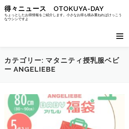
コ
得々ニュース OTOKUYA-DAY
ン
テ
ちょっとしたお得情報をご紹介します。小さなお得も積み重ねればけっこう
なウシシですよ
ン
ツ
へ
メニュー
ス
キ
ッ
プ
カテゴリー:
マタニティ授乳服ベビ
ー ANGELIEBE