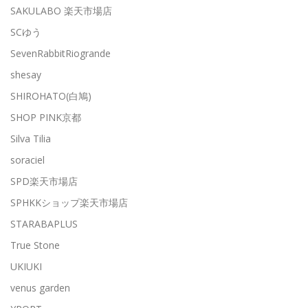
SAKULABO 楽天市場店
SCゆう
SevenRabbitRiogrande
shesay
SHIROHATO(白鳩)
SHOP PINK京都
Silva Tilia
soraciel
SPD楽天市場店
SPHKKショップ楽天市場店
STARABAPLUS
True Stone
UKIUKI
venus garden