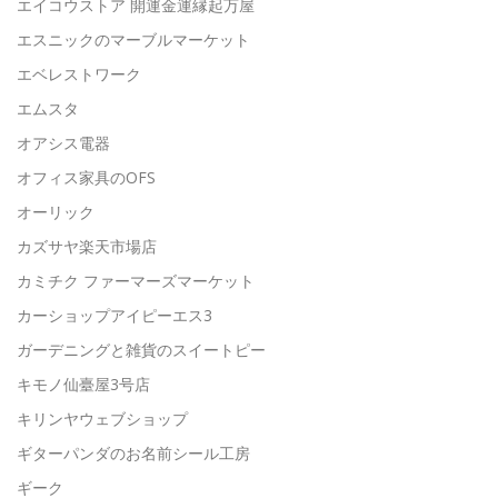
エイコウストア 開運金運縁起万屋
エスニックのマーブルマーケット
エベレストワーク
エムスタ
オアシス電器
オフィス家具のOFS
オーリック
カズサヤ楽天市場店
カミチク ファーマーズマーケット
カーショップアイピーエス3
ガーデニングと雑貨のスイートピー
キモノ仙臺屋3号店
キリンヤウェブショップ
ギターパンダのお名前シール工房
ギーク