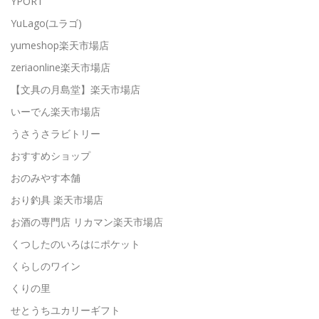
YPORT
YuLago(ユラゴ)
yumeshop楽天市場店
zeriaonline楽天市場店
【文具の月島堂】楽天市場店
いーでん楽天市場店
うさうさラビトリー
おすすめショップ
おのみやす本舗
おり釣具 楽天市場店
お酒の専門店 リカマン楽天市場店
くつしたのいろはにポケット
くらしのワイン
くりの里
せとうちユカリーギフト