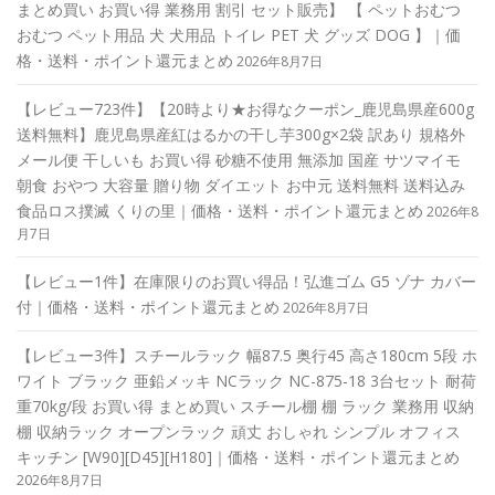
まとめ買い お買い得 業務用 割引 セット販売】 【 ペットおむつ
おむつ ペット用品 犬 犬用品 トイレ PET 犬 グッズ DOG 】｜価
格・送料・ポイント還元まとめ
2026年8月7日
【レビュー723件】【20時より★お得なクーポン_鹿児島県産600g
送料無料】鹿児島県産紅はるかの干し芋300g×2袋 訳あり 規格外
メール便 干しいも お買い得 砂糖不使用 無添加 国産 サツマイモ
朝食 おやつ 大容量 贈り物 ダイエット お中元 送料無料 送料込み
食品ロス撲滅 くりの里｜価格・送料・ポイント還元まとめ
2026年8
月7日
【レビュー1件】在庫限りのお買い得品！弘進ゴム G5 ゾナ カバー
付｜価格・送料・ポイント還元まとめ
2026年8月7日
【レビュー3件】スチールラック 幅87.5 奥行45 高さ180cm 5段 ホ
ワイト ブラック 亜鉛メッキ NCラック NC-875-18 3台セット 耐荷
重70kg/段 お買い得 まとめ買い スチール棚 棚 ラック 業務用 収納
棚 収納ラック オープンラック 頑丈 おしゃれ シンプル オフィス
キッチン [W90][D45][H180]｜価格・送料・ポイント還元まとめ
2026年8月7日