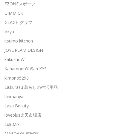
FZONEスポーツ
GIMMICK
GLAGH グラフ
ikkyu
itsumo kitchen
JOYDREAM DESIGN
kakushoW
KanamonoYaSan KYS
kimono5298
La.kurasu 暮らしの生活用品
lanmanya
Lasa Beauty
loveplus楽天市場店
LuluMix
MAEDAYA 前田家