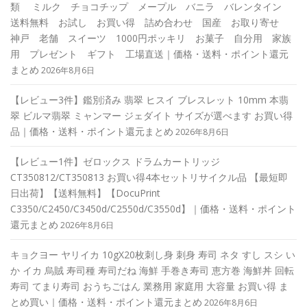
類 ミルク チョコチップ メープル バニラ バレンタイン
送料無料 お試し お買い得 詰め合わせ 国産 お取り寄せ
神戸 老舗 スイーツ 1000円ポッキリ お菓子 自分用 家族
用 プレゼント ギフト 工場直送｜価格・送料・ポイント還元
まとめ
2026年8月6日
【レビュー3件】鑑別済み 翡翠 ヒスイ ブレスレット 10mm 本翡
翠 ビルマ翡翠 ミャンマー ジェダイト サイズが選べます お買い得
品｜価格・送料・ポイント還元まとめ
2026年8月6日
【レビュー1件】ゼロックス ドラムカートリッジ
CT350812/CT350813 お買い得4本セットリサイクル品 【最短即
日出荷】【送料無料】【DocuPrint
C3350/C2450/C3450d/C2550d/C3550d】｜価格・送料・ポイント
還元まとめ
2026年8月6日
キョクヨー ヤリイカ 10gX20枚刺し身 刺身 寿司 ネタ すし スシ い
か イカ 烏賊 寿司種 寿司だね 海鮮 手巻き寿司 恵方巻 海鮮丼 回転
寿司 てまり寿司 おうちごはん 業務用 家庭用 大容量 お買い得 ま
とめ買い｜価格・送料・ポイント還元まとめ
2026年8月6日