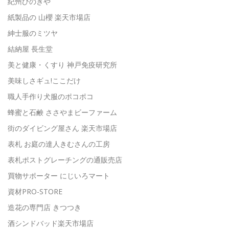
紀州ひのきや
紙製品の 山櫻 楽天市場店
紳士服のミツヤ
結納屋 長生堂
美と健康・くすり 神戸免疫研究所
美味しさギュ!ここだけ
職人手作り犬服のポコポコ
蜂蜜と石鹸 ささやまビーファーム
街のダイビング屋さん 楽天市場店
表札 お庭の達人きむさんの工房
表札ポストグレーチングの通販売店
買物サポーター にじいろマート
資材PRO-STORE
造花の専門店 きつつき
酒シンドバッド楽天市場店