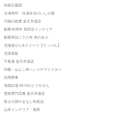
内装応援団
冷凍寿司・冷凍弁当のいしの屋
刃物の政豊 楽天市場店
創業40周年 世田谷インテリア
創業明治二十八年 肉の丸小
北海道かに&スイーツ【てっぺん】
北港直販
千鳥屋 楽天市場店
印鑑・はんこ@ハンコヤマイスター
吉岡商事
地鶏広場 8010のとりやさん
壁紙専門店雅 楽天市場店
富士の国やまなし特産品
山本インテリア・寝具