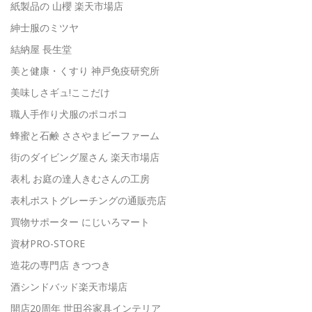
紙製品の 山櫻 楽天市場店
紳士服のミツヤ
結納屋 長生堂
美と健康・くすり 神戸免疫研究所
美味しさギュ!ここだけ
職人手作り犬服のポコポコ
蜂蜜と石鹸 ささやまビーファーム
街のダイビング屋さん 楽天市場店
表札 お庭の達人きむさんの工房
表札ポストグレーチングの通販売店
買物サポーター にじいろマート
資材PRO-STORE
造花の専門店 きつつき
酒シンドバッド楽天市場店
開店20周年 世田谷家具インテリア