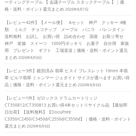
ーティングテーブル 【 会議テーブル スタックテーブル 】｜価
格・送料・ポイント還元まとめ
2026年8月7日
【レビュー42件】【メール便】 Aセット 神戸 クッキー 4種
類 ミルク チョコチップ メープル バニラ バレンタイン
送料無料 お試し お買い得 詰め合わせ 国産 お取り寄せ
神戸 老舗 スイーツ 1000円ポッキリ お菓子 自分用 家族
用 プレゼント ギフト 工場直送｜価格・送料・ポイント還元
まとめ
2026年8月6日
【レビュー3件】鑑別済み 翡翠 ヒスイ ブレスレット 10mm 本翡
翠 ビルマ翡翠 ミャンマー ジェダイト サイズが選べます お買い得
品｜価格・送料・ポイント還元まとめ
2026年8月6日
【レビュー1件】ゼロックス ドラムカートリッジ
CT350812/CT350813 お買い得4本セットリサイクル品 【最短即
日出荷】【送料無料】【DocuPrint
C3350/C2450/C3450d/C2550d/C3550d】｜価格・送料・ポイント
還元まとめ
2026年8月6日