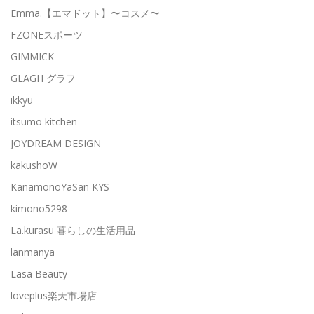
Emma.【エマドット】〜コスメ〜
FZONEスポーツ
GIMMICK
GLAGH グラフ
ikkyu
itsumo kitchen
JOYDREAM DESIGN
kakushoW
KanamonoYaSan KYS
kimono5298
La.kurasu 暮らしの生活用品
lanmanya
Lasa Beauty
loveplus楽天市場店