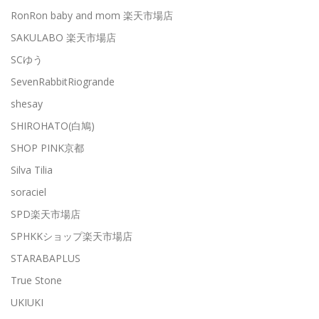
RonRon baby and mom 楽天市場店
SAKULABO 楽天市場店
SCゆう
SevenRabbitRiogrande
shesay
SHIROHATO(白鳩)
SHOP PINK京都
Silva Tilia
soraciel
SPD楽天市場店
SPHKKショップ楽天市場店
STARABAPLUS
True Stone
UKIUKI