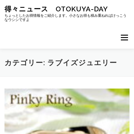
コ
得々ニュース OTOKUYA-DAY
ン
テ
ちょっとしたお得情報をご紹介します。小さなお得も積み重ねればけっこう
なウシシですよ
ン
ツ
へ
メニュー
ス
キ
ッ
プ
カテゴリー:
ラブイズジュエリー