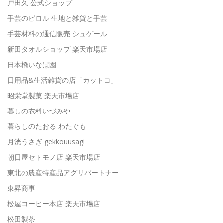
戸田久 公式ショップ
手芸のピロル 生地と雑貨と手芸
手芸材料の通信販売 シュゲール
新田タオルショップ 楽天市場店
日本橋いなば園
日用品&生活雑貨の店「カットコ」
昭栄堂製菓 楽天市場店
暮しの衣料いづみや
暮らしのたおる わたぐも
月洸うさぎ gekkouusagi
朝日屋セトモノ店 楽天市場店
東北の農産特産品アグリパートナー
東昇商事
松屋コーヒー本店 楽天市場店
松田製茶