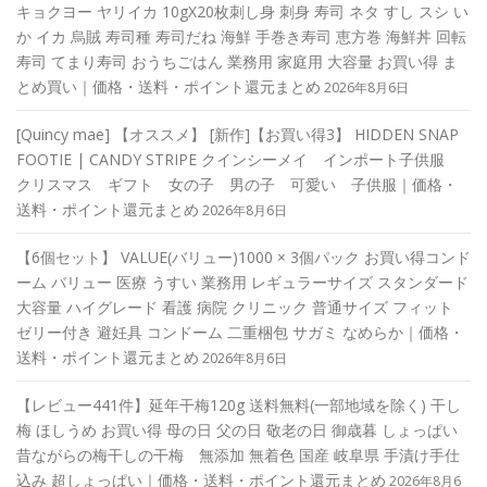
キョクヨー ヤリイカ 10gX20枚刺し身 刺身 寿司 ネタ すし スシ い
か イカ 烏賊 寿司種 寿司だね 海鮮 手巻き寿司 恵方巻 海鮮丼 回転
寿司 てまり寿司 おうちごはん 業務用 家庭用 大容量 お買い得 ま
とめ買い｜価格・送料・ポイント還元まとめ
2026年8月6日
[Quincy mae] 【オススメ】 [新作]【お買い得3】 HIDDEN SNAP
FOOTIE | CANDY STRIPE クインシーメイ インポート子供服
クリスマス ギフト 女の子 男の子 可愛い 子供服｜価格・
送料・ポイント還元まとめ
2026年8月6日
【6個セット】 VALUE(バリュー)1000 × 3個パック お買い得コンド
ーム バリュー 医療 うすい 業務用 レギュラーサイズ スタンダード
大容量 ハイグレード 看護 病院 クリニック 普通サイズ フィット
ゼリー付き 避妊具 コンドーム 二重梱包 サガミ なめらか｜価格・
送料・ポイント還元まとめ
2026年8月6日
【レビュー441件】延年干梅120g 送料無料(一部地域を除く) 干し
梅 ほしうめ お買い得 母の日 父の日 敬老の日 御歳暮 しょっぱい
昔ながらの梅干しの干梅 無添加 無着色 国産 岐阜県 手漬け手仕
込み 超しょっぱい｜価格・送料・ポイント還元まとめ
2026年8月6