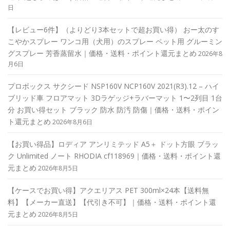
日
【レビュー6件】（よりどり3本セットで超お買い得） おー太のす
こやかスプレー ワンコ用（犬用）のスプレー ペット用 グルーミン
グスプレー 芳香蒸留水｜価格・送料・ポイント還元まとめ
2026年8
月6日
プロボックス サクシード NSP160V NCP160V 2021(R3).12 – ハイ
ブリッド車 フロアマット 3Dラゲッジ+ラバーマット 1〜2列目 1台
分 お買い得セット ブラック 防水 防汚 防傷｜価格・送料・ポイン
ト還元まとめ
2026年8月6日
【お買い得品】ロディア アンリミテッド A5＋ ドット方眼 ブラッ
ク Unlimited ノート RHODIA cf118969｜価格・送料・ポイント還
元まとめ
2026年8月5日
【ケースでお買い得】アクエリアス PET 300ml×24本【送料無
料】【メーカー直送】【代引き不可】｜価格・送料・ポイント還
元まとめ
2026年8月5日