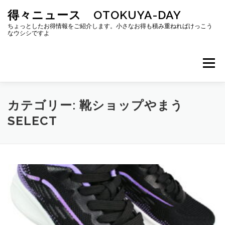
コ
得々ニュース OTOKUYA-DAY
ン
テ
ちょっとしたお得情報をご紹介します。小さなお得も積み重ねればけっこう
なウシシですよ
ン
ツ
へ
メニュー
ス
キ
ッ
プ
カテゴリー:
靴ショップやまう
SELECT