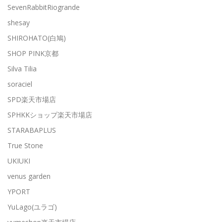
SevenRabbitRiogrande
shesay
SHIROHATO(白鳩)
SHOP PINK京都
Silva Tilia
soraciel
SPD楽天市場店
SPHKKショップ楽天市場店
STARABAPLUS
True Stone
UKIUKI
venus garden
YPORT
YuLago(ユラゴ)