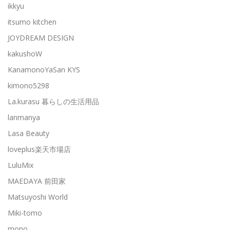
ikkyu
itsumo kitchen
JOYDREAM DESIGN
kakushoW
KanamonoYaSan KYS
kimono5298
La.kurasu 暮らしの生活用品
lanmanya
Lasa Beauty
loveplus楽天市場店
LuluMix
MAEDAYA 前田家
Matsuyoshi World
Miki-tomo
mono