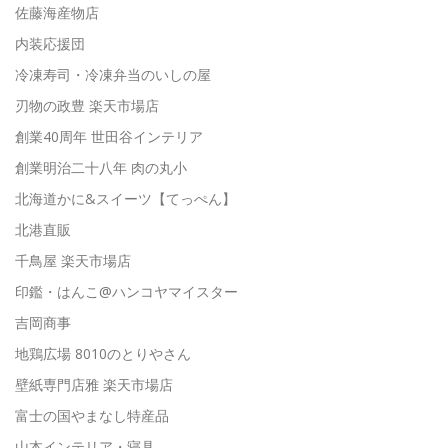
佐藤海産物店
内装応援団
冷凍寿司・冷凍弁当のいしの屋
刃物の政豊 楽天市場店
創業40周年 世田谷インテリア
創業明治二十八年 肉の丸小
北海道かに&スイーツ【てっぺん】
北港直販
千鳥屋 楽天市場店
印鑑・はんこ@ハンコヤマイスター
吉岡商事
地鶏広場 8010のとりやさん
壁紙専門店雅 楽天市場店
富士の国やまなし特産品
山本インテリア・寝具