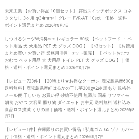
未来工業 【お買い得品 10個セット】 露出スイッチボックス コネ
クタなし 3ヶ用 φ34mm×1 グレー PVR-AT_10set｜価格・送料・
ポイント還元まとめ
2026年8月7日
しつけるシーツW消臭neo レギュラー 60枚 【ペットフード ・ ペ
ット用品 犬 犬用品 PET 犬 グッズ DOG 】 【×3セット】 【お徳用
まとめ買い お買い得 業務用 割引 セット販売】 【 ペットおむつ
おむつ ペット用品 犬 犬用品 トイレ PET 犬 グッズ DOG 】｜価
格・送料・ポイント還元まとめ
2026年8月7日
【レビュー723件】【20時より★お得なクーポン_鹿児島県産600g
送料無料】鹿児島県産紅はるかの干し芋300g×2袋 訳あり 規格外
メール便 干しいも お買い得 砂糖不使用 無添加 国産 サツマイモ
朝食 おやつ 大容量 贈り物 ダイエット お中元 送料無料 送料込み
食品ロス撲滅 くりの里｜価格・送料・ポイント還元まとめ
2026年8
月7日
【レビュー1件】在庫限りのお買い得品！弘進ゴム G5 ゾナ カバー
付｜価格・送料・ポイント還元まとめ
2026年8月7日