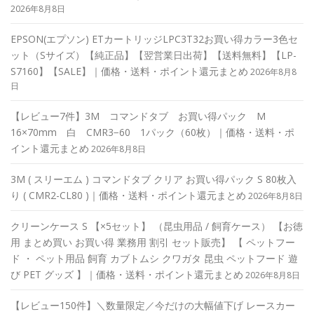
2026年8月8日
EPSON(エプソン) ETカートリッジLPC3T32お買い得カラー3色セ
ット（Sサイズ）【純正品】【翌営業日出荷】【送料無料】【LP-
S7160】【SALE】｜価格・送料・ポイント還元まとめ
2026年8月8
日
【レビュー7件】3M コマンドタブ お買い得パック M
16×70mm 白 CMR3−60 1パック（60枚）｜価格・送料・ポ
イント還元まとめ
2026年8月8日
3M ( スリーエム ) コマンドタブ クリア お買い得パック S 80枚入
り ( CMR2-CL80 )｜価格・送料・ポイント還元まとめ
2026年8月8日
クリーンケース S 【×5セット】 （昆虫用品 / 飼育ケース） 【お徳
用 まとめ買い お買い得 業務用 割引 セット販売】 【 ペットフー
ド ・ ペット用品 飼育 カブトムシ クワガタ 昆虫 ペットフード 遊
び PET グッズ 】｜価格・送料・ポイント還元まとめ
2026年8月8日
【レビュー150件】＼数量限定／今だけの大幅値下げ レースカー