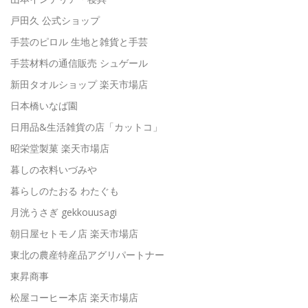
戸田久 公式ショップ
手芸のピロル 生地と雑貨と手芸
手芸材料の通信販売 シュゲール
新田タオルショップ 楽天市場店
日本橋いなば園
日用品&生活雑貨の店「カットコ」
昭栄堂製菓 楽天市場店
暮しの衣料いづみや
暮らしのたおる わたぐも
月洸うさぎ gekkouusagi
朝日屋セトモノ店 楽天市場店
東北の農産特産品アグリパートナー
東昇商事
松屋コーヒー本店 楽天市場店