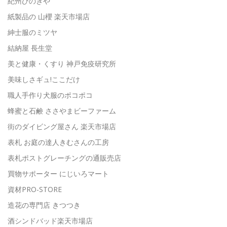
紀州ひのきや
紙製品の 山櫻 楽天市場店
紳士服のミツヤ
結納屋 長生堂
美と健康・くすり 神戸免疫研究所
美味しさギュ!ここだけ
職人手作り犬服のポコポコ
蜂蜜と石鹸 ささやまビーファーム
街のダイビング屋さん 楽天市場店
表札 お庭の達人きむさんの工房
表札ポストグレーチングの通販売店
買物サポーター にじいろマート
資材PRO-STORE
造花の専門店 きつつき
酒シンドバッド楽天市場店