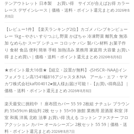
テンアウトレット 日本製 お買い得 サイズが合えばお得 カラー
レース デザインレース｜価格・送料・ポイント還元まとめ
2026年8
月8日
【レビュー1件】【楽天ランキング2位】カゴメ パンプキンピュー
レー 1kg～やさい すりつぶし野菜 かぼちゃ 冷凍野菜 離乳食 無添
加 なめらか スープ シチュー コロッケ パン 製パン材料 お菓子作
り 食材 食品 便利 簡単 手軽 加熱済み 業務用 家庭用 大容量 お買い
得 まとめ買い｜価格・送料・ポイント還元まとめ
2026年8月8日
★ポイント最大16倍★【組立・設置が無料】-(SHSCR−NAAJ)イン
フォメラミン高1541幅816アジャスタ木NA アール・エフ・ヤマ
カワ株式会社kaf004012●個人様お届け可能！-【お買い得商品】｜
価格・送料・ポイント還元まとめ
2026年8月8日
楽天最安に挑戦中 ！ 座布団カバー 55 59 2枚組 ナチュレ ブラウン
約 55x59cm 銘仙判 2枚 セット 55×59 旅館 業務用 居酒屋 和室 洋
室 和風 洋風 北欧 法事 お買い得 洗える コットン ファスナー フロ
アクッション カバー オールシーズン 2枚セット 55 59｜価格・送
料・ポイント還元まとめ
2026年8月7日