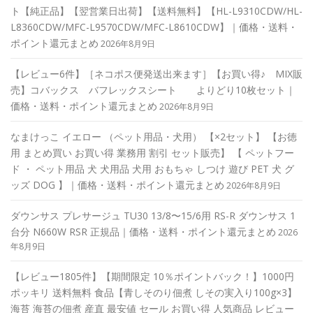
ト【純正品】【翌営業日出荷】【送料無料】【HL-L9310CDW/HL-
L8360CDW/MFC-L9570CDW/MFC-L8610CDW】｜価格・送料・
ポイント還元まとめ
2026年8月9日
【レビュー6件】［ネコポス便発送出来ます］【お買い得♪ MIX販
売】コバックス バフレックスシート よりどり10枚セット｜
価格・送料・ポイント還元まとめ
2026年8月9日
なまけっこ イエロー （ペット用品・犬用） 【×2セット】 【お徳
用 まとめ買い お買い得 業務用 割引 セット販売】 【 ペットフー
ド ・ ペット用品 犬 犬用品 犬用 おもちゃ しつけ 遊び PET 犬 グ
ッズ DOG 】｜価格・送料・ポイント還元まとめ
2026年8月9日
ダウンサス プレサージュ TU30 13/8〜15/6用 RS-R ダウンサス 1
台分 N660W RSR 正規品｜価格・送料・ポイント還元まとめ
2026
年8月9日
【レビュー1805件】【期間限定 10％ポイントバック！】1000円
ポッキリ 送料無料 食品【青しそのり佃煮 しその実入り100g×3】
海苔 海苔の佃煮 産直 最安値 セール お買い得 人気商品 レビュー