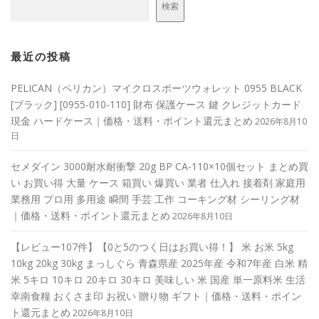
検索
最近の投稿
PELICAN（ペリカン）マイクロスポーツウォレット 0955 BLACK
[ブラック] [0955-010-110] 財布 保護ケース 鍵 クレジットカード
現金 ハードケース｜価格・送料・ポイント還元まとめ
2026年8月10
日
セメダイン 3000耐水耐衝撃 20g BP CA-110×10個セット まとめ買
い お買い得 大量 ケース 箱買い 爆買い 業者 仕入れ 接着剤 家庭用
業務用 プロ用 多用途 瞬間 手芸 工作 コーキング材 シーリング材
｜価格・送料・ポイント還元まとめ
2026年8月10日
【レビュー107件】【0と5のつく日はお買い得！】 米 お米 5kg
10kg 20kg 30kg まっしぐら 青森県産 2025年産 令和7年産 白米 精
米 5キロ 10キロ 20キロ 30キロ 美味しい 米 国産 単一原料米 生活
幸南食糧 おくさま印 お祝い 贈り物 ギフト｜価格・送料・ポイン
ト還元まとめ
2026年8月10日