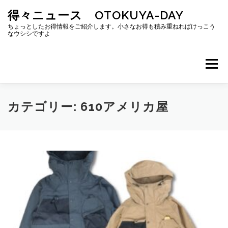
コ
得々ニュース OTOKUYA-DAY
ン
テ
ちょっとしたお得情報をご紹介します。小さなお得も積み重ねればけっこう
なウシシですよ
ン
ツ
へ
メニュー
ス
キ
ッ
プ
カテゴリー:
610アメリカ屋