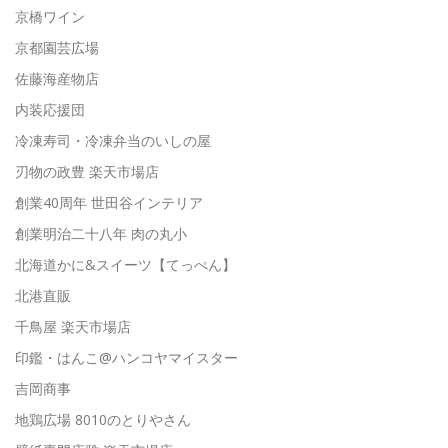
京橋ワイン
京都園芸広場
佐藤海産物店
内装応援団
冷凍寿司・冷凍弁当のいしの屋
刃物の政豊 楽天市場店
創業40周年 世田谷インテリア
創業明治二十八年 肉の丸小
北海道かに&スイーツ【てっぺん】
北港直販
千鳥屋 楽天市場店
印鑑・はんこ@ハンコヤマイスター
吉岡商事
地鶏広場 8010のとりやさん