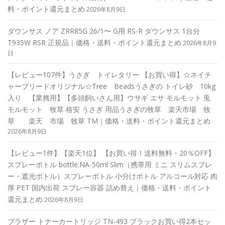
料・ポイント還元まとめ
2026年8月9日
ダウンサス ノア ZRR85G 26/1〜 G用 RS-R ダウンサス 1台分
T935W RSR 正規品｜価格・送料・ポイント還元まとめ
2026年8月9
日
【レビュー107件】うさぎ トイレタリー 【お買い得】☆ネイチ
ャーブリードオリジナル☆Tree Beadsうさぎの トイレ砂 10kg
入り 【業務用】【多頭飼いさん用】ウサギ エサ モルモット 兎
モルモット 牧草 格安 うさぎ 用品うさぎの牧草 楽天市場 牧
草 楽天 市場 牧草 TM｜価格・送料・ポイント還元まとめ
2026年8月9日
【レビュー1件】【楽天1位】 【お買い得！送料無料・20％OFF】
スプレーボトル bottle.NA-50ml Slim（携帯用 ミニ スリムスプレ
ー・遮光ボトル）スプレーボトル 小分けボトル アルコール対応 肉
厚 PET 国内出荷 スプレー容器 詰め替え｜価格・送料・ポイント
還元まとめ
2026年8月9日
ブラザー トナーカートリッジ TN-493 ブラックお買い得2本セッ