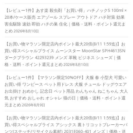
【レビュー1件】あす楽 殺虫剤「お買い得」ハチノックS 100ml ×
20本/ケース販売 エアゾール スプレー アウトドア ハチ対策 効果
害虫駆除 速効 即効 ハチの巣 住化｜価格・送料・ポイント還元ま
とめ
2026年8月10日
【お買い物マラソン限定店内ポイント最大20倍(8/11 1:59迄)】お
買い得スペシャルプライス ムーンスター MoonStar SPH4613SN
ダークブラウン 42293239 メンズ 革靴 ビジネス シューズ｜価
格・送料・ポイント還元まとめ
2026年8月10日
【レビュー1件】【マラソン限定50%OFF】犬服 春 小型犬 可愛い
お買い得 ワンピース ペット用ドレス 犬服 チュール ドッグウエア
お出掛け おめかし 記念日 ペット用品 わんちゃん ねこちゃん 大人
気 おすすめ おしゃれ オシャレ 猫の日｜価格・送料・ポイント還
元まとめ
2026年8月9日
【お買い物マラソン限定店内ポイント最大20倍(8/11 1:59迄)】お
買い得スペシャルプライス アシックス 裏トリコットブレーカーパ
ンツ(ステッチ/リサイクル素材) 2031E060-401 メンズ｜価格・送