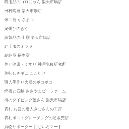
猫用品のゴロにゃん 楽天市場店
田村陶器 楽天市場店
米工房 かさまつ
紀州ひのきや
紙製品の 山櫻 楽天市場店
紳士服のミツヤ
結納屋 長生堂
美と健康・くすり 神戸免疫研究所
美味しさギュ!ここだけ
職人手作り犬服のポコポコ
蜂蜜と石鹸 ささやまビーファーム
街のダイビング屋さん 楽天市場店
表札 お庭の達人きむさんの工房
表札ポストグレーチングの通販売店
買物サポーター にじいろマート