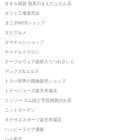
タオル福袋 寝具のまえだふとん店
タツミ工場直売店
タニダWEBショップ
タビグルメ
タマチャンショップ
チャイルドマロン
テーブルウェア器彩人うつわさいと
デックス&エルズ
トスパ世界の国旗販売ショップ
トナージョーズ楽天市場店
ニッソー ゴム紐と手芸雑貨のお店
ニットガーデン
ネクサススポーツ楽天市場店
ハッピーライフ通販
ハル薬店