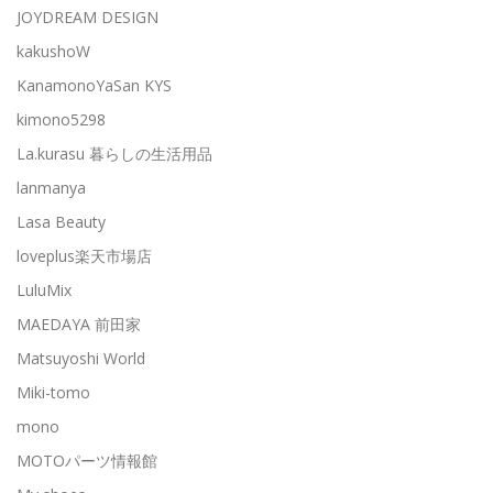
JOYDREAM DESIGN
kakushoW
KanamonoYaSan KYS
kimono5298
La.kurasu 暮らしの生活用品
lanmanya
Lasa Beauty
loveplus楽天市場店
LuluMix
MAEDAYA 前田家
Matsuyoshi World
Miki-tomo
mono
MOTOパーツ情報館