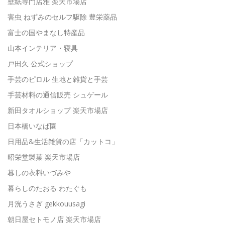
壁紙専門店雅 楽天市場店
害虫 ねずみのセルフ駆除 豊栄薬品
富士の国やまなし特産品
山本インテリア・寝具
戸田久 公式ショップ
手芸のピロル 生地と雑貨と手芸
手芸材料の通信販売 シュゲール
新田タオルショップ 楽天市場店
日本橋いなば園
日用品&生活雑貨の店「カットコ」
昭栄堂製菓 楽天市場店
暮しの衣料いづみや
暮らしのたおる わたぐも
月洸うさぎ gekkouusagi
朝日屋セトモノ店 楽天市場店